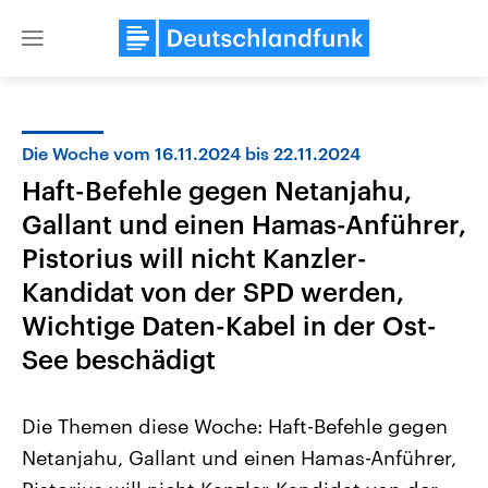
Close
menu
Die Woche vom 16.11.2024 bis 22.11.2024
Themen
Haft-Befehle gegen Netanjahu,
Gallant und einen Hamas-Anführer,
Pistorius will nicht Kanzler-
Kandidat von der SPD werden,
Wichtige Daten-Kabel in der Ost-
See beschädigt
Landtagswahl Sachsen-Anhalt
USA
2026
Aktuelle Beiträge, Analys
Alle Informationen
Hintergründe
Die Themen diese Woche: Haft-Befehle gegen
Sachsen-Anhalt wählt am 6.
Wirtschaftlich und militäri
September 2026 einen neuen
gehören die Vereinigten S
Netanjahu, Gallant und einen Hamas-Anführer,
Landtag. Seit 2021 wird das
den mächtigsten Ländern 
Bundesland von einer Koalition aus
mit großem Einfluss auf d