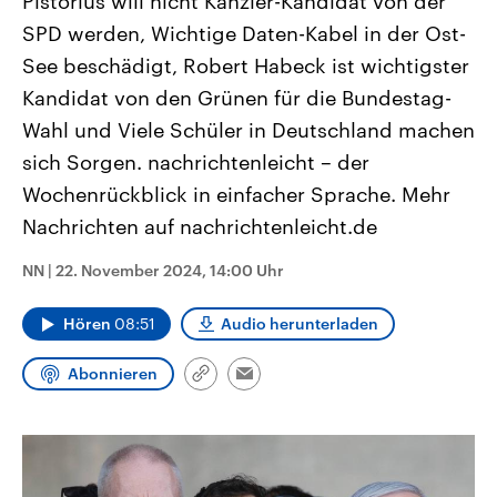
Pistorius will nicht Kanzler-Kandidat von der
CDU, SPD und FDP regiert.-
aktuelle Weltgeschehen.
SPD werden, Wichtige Daten-Kabel in der Ost-
Umfragen, Prognosen,
Wahlprogramme, aktuelle Berichte
See beschädigt, Robert Habeck ist wichtigster
Sendungen
Programm
Podcasts
und Hintergründe zu den Parteien
und Kandidaten der anstehenden
Kandidat von den Grünen für die Bundestag-
Wahl.
Audio-Archiv
Wahl und Viele Schüler in Deutschland machen
sich Sorgen. nachrichtenleicht – der
Wochenrückblick in einfacher Sprache. Mehr
Nachrichten auf nachrichtenleicht.de
NN
|
22. November 2024, 14:00 Uhr
Hören
08:51
Audio herunterladen
Abonnieren
Link
Email
kopieren/teilen