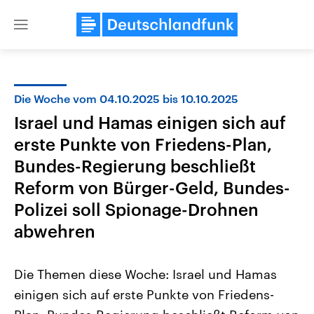
Close
menu
Die Woche vom 04.10.2025 bis 10.10.2025
Themen
Israel und Hamas einigen sich auf
erste Punkte von Friedens-Plan,
Bundes-Regierung beschließt
Reform von Bürger-Geld, Bundes-
Polizei soll Spionage-Drohnen
abwehren
Landtagswahl Sachsen-Anhalt
USA
2026
Aktuelle Beiträge, Analys
Alle Informationen
Hintergründe
Die Themen diese Woche: Israel und Hamas
Sachsen-Anhalt wählt am 6.
Wirtschaftlich und militäri
September 2026 einen neuen
gehören die Vereinigten S
einigen sich auf erste Punkte von Friedens-
Landtag. Seit 2021 wird das
den mächtigsten Ländern 
Bundesland von einer Koalition aus
mit großem Einfluss auf d