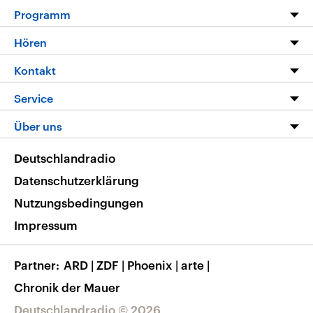
Programm
Programm
Hören
Alle Sendungen
Livestream
Kontakt
Die Nachrichten
Audios
Hörerservice
Service
Nachrichtenleicht
Podcasts
Social Media
FAQ
Über uns
Neue Beiträge auf dlf.de
Deutschlandfunk App
Newsletter
Deutschlandradio
Themen-Schwerpunkte
Nachrichten App
Deutschlandradio
Veranstaltungen
Presse
Frequenzen
Datenschutzerklärung
Musikliste
Ausbildung und Karriere
Nutzungsbedingungen
RSS
Transparenz
Impressum
Korrekturen
Barrierefreiheit
Partner
ARD
|
ZDF
|
Phoenix
|
arte
|
Chronik der Mauer
Deutschlandradio © 2026