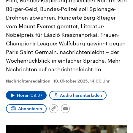
Plan, Bundes-Regierung beschließt Reform von
CDU, SPD und FDP regiert.-
aktuelle Weltgeschehen.
Bürger-Geld, Bundes-Polizei soll Spionage-
Umfragen, Prognosen,
Wahlprogramme, aktuelle Berichte
Drohnen abwehren, Hunderte Berg-Steiger
Sendungen
Programm
Podcasts
und Hintergründe zu den Parteien
und Kandidaten der anstehenden
vom Mount Everest gerettet, Literatur-
Wahl.
Audio-Archiv
Nobelpreis für László Krasznahorkai, Frauen-
Champions-League: Wolfsburg gewinnt gegen
Paris Saint Germain. nachrichtenleicht – der
Wochenrückblick in einfacher Sprache. Mehr
Nachrichten auf nachrichtenleicht.de
Nachrichtenredaktion
|
10. Oktober 2025, 14:00 Uhr
Hören
09:37
Audio herunterladen
Abonnieren
Link
Email
kopieren/teilen