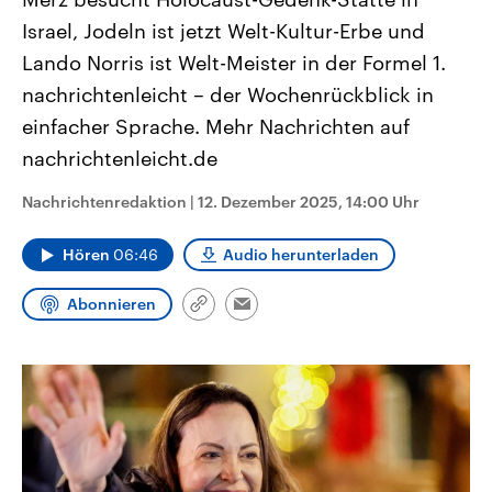
CDU, SPD und FDP regiert.-
aktuelle Weltgeschehen.
Israel, Jodeln ist jetzt Welt-Kultur-Erbe und
Umfragen, Prognosen,
Wahlprogramme, aktuelle Berichte
Lando Norris ist Welt-Meister in der Formel 1.
Sendungen
Programm
Podcasts
und Hintergründe zu den Parteien
und Kandidaten der anstehenden
nachrichtenleicht – der Wochenrückblick in
Wahl.
Audio-Archiv
einfacher Sprache. Mehr Nachrichten auf
nachrichtenleicht.de
Nachrichtenredaktion
|
12. Dezember 2025, 14:00 Uhr
Hören
06:46
Audio herunterladen
Abonnieren
Link
Email
kopieren/teilen