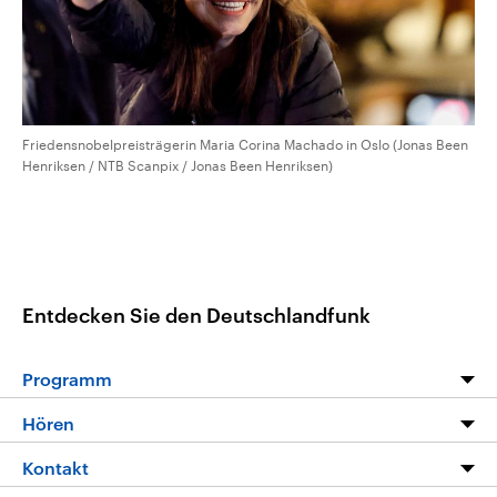
Friedensnobelpreisträgerin Maria Corina Machado in Oslo (Jonas Been
Henriksen / NTB Scanpix / Jonas Been Henriksen)
Entdecken Sie den Deutschlandfunk
Programm
Programm
Hören
Alle Sendungen
Livestream
Kontakt
Die Nachrichten
Audios