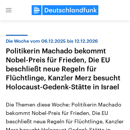
Close
menu
Die Woche vom 06.12.2025 bis 12.12.2026
Themen
Politikerin Machado bekommt
Nobel-Preis für Frieden, Die EU
beschließt neue Regeln für
Flüchtlinge, Kanzler Merz besucht
Holocaust-Gedenk-Stätte in Israel
Landtagswahl Sachsen-Anhalt
USA
Die Themen diese Woche: Politikerin Machado
2026
Aktuelle Beiträge, Analys
Alle Informationen
Hintergründe
bekommt Nobel-Preis für Frieden, Die EU
Sachsen-Anhalt wählt am 6.
Wirtschaftlich und militäri
September 2026 einen neuen
gehören die Vereinigten S
beschließt neue Regeln für Flüchtlinge, Kanzler
Landtag. Seit 2021 wird das
den mächtigsten Ländern 
Bundesland von einer Koalition aus
Merz besucht Holocaust-Gedenk-Stätte in
mit großem Einfluss auf d