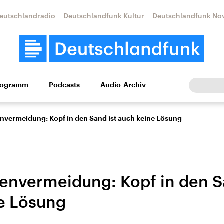
eutschlandradio
Deutschlandfunk Kultur
Deutschlandfunk No
rogramm
Podcasts
Audio-Archiv
Wirtschaft
Wissen
Kultur
Europa
Gesellschaf
nvermeidung: Kopf in den Sand ist auch keine Lösung
envermeidung: Kopf in den S
e Lösung
Nahostkonflikt
Iran
le Beiträge,
Aktuelle Lage und
Aktuelle Lage und