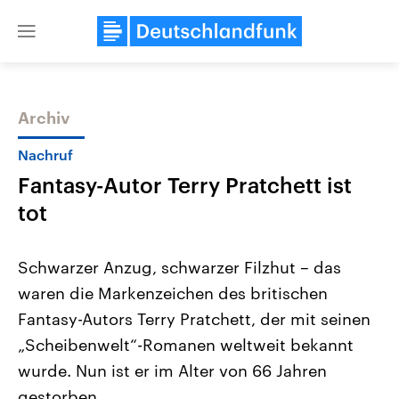
Close
menu
Archiv
Themen
Nachruf
Fantasy-Autor Terry Pratchett ist
tot
Schwarzer Anzug, schwarzer Filzhut – das
waren die Markenzeichen des britischen
Landtagswahl Sachsen-Anhalt
USA
Fantasy-Autors Terry Pratchett, der mit seinen
2026
Aktuelle Beiträge, Analys
Alle Informationen
Hintergründe
„Scheibenwelt“-Romanen weltweit bekannt
Sachsen-Anhalt wählt am 6.
Wirtschaftlich und militäri
September 2026 einen neuen
gehören die Vereinigten S
wurde. Nun ist er im Alter von 66 Jahren
Landtag. Seit 2021 wird das
den mächtigsten Ländern 
gestorben.
Bundesland von einer Koalition aus
mit großem Einfluss auf d