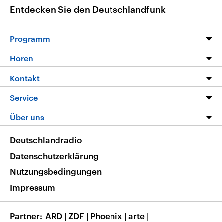
Entdecken Sie den Deutschlandfunk
Programm
Programm
Hören
Alle Sendungen
Livestream
Kontakt
Die Nachrichten
Audios
Hörerservice
Service
Nachrichtenleicht
Podcasts
Social Media
FAQ
Über uns
Neue Beiträge auf dlf.de
Deutschlandfunk App
Newsletter
Deutschlandradio
Themen-Schwerpunkte
Nachrichten App
Deutschlandradio
Veranstaltungen
Presse
Frequenzen
Datenschutzerklärung
Musikliste
Ausbildung und Karriere
Nutzungsbedingungen
RSS
Transparenz
Impressum
Korrekturen
Barrierefreiheit
Partner
ARD
|
ZDF
|
Phoenix
|
arte
|