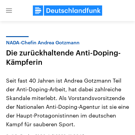
Close
menu
NADA-Chefin Andrea Gotzmann
Themen
Die zurückhaltende Anti-Doping-
Kämpferin
Seit fast 40 Jahren ist Andrea Gotzmann Teil
der Anti-Doping-Arbeit, hat dabei zahlreiche
Skandale miterlebt. Als Vorstandsvorsitzende
Landtagswahl Sachsen-Anhalt
USA
der Nationalen Anti-Doping-Agentur ist sie eine
2026
Aktuelle Beiträge, Analys
der Haupt-Protagonistinnen im deutschen
Alle Informationen
Hintergründe
Sachsen-Anhalt wählt am 6.
Wirtschaftlich und militäri
Kampf für sauberen Sport.
September 2026 einen neuen
gehören die Vereinigten S
Landtag. Seit 2021 wird das
den mächtigsten Ländern 
Bundesland von einer Koalition aus
mit großem Einfluss auf d