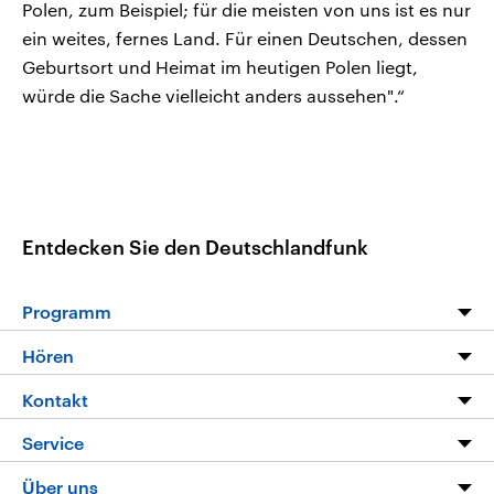
Polen, zum Beispiel; für die meisten von uns ist es nur
ein weites, fernes Land. Für einen Deutschen, dessen
Geburtsort und Heimat im heutigen Polen liegt,
würde die Sache vielleicht anders aussehen".“
Entdecken Sie den Deutschlandfunk
Programm
Programm
Hören
Alle Sendungen
Livestream
Kontakt
Die Nachrichten
Audios
Hörerservice
Service
Nachrichtenleicht
Podcasts
Social Media
FAQ
Über uns
Neue Beiträge auf dlf.de