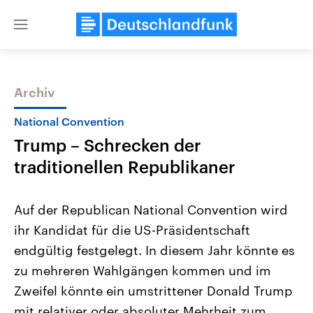
Close
menu
Archiv
Themen
National Convention
Trump – Schrecken der
traditionellen Republikaner
Auf der Republican National Convention wird
ihr Kandidat für die US-Präsidentschaft
Landtagswahl Sachsen-Anhalt
USA
endgültig festgelegt. In diesem Jahr könnte es
2026
Aktuelle Beiträge, Analys
Alle Informationen
Hintergründe
zu mehreren Wahlgängen kommen und im
Sachsen-Anhalt wählt am 6.
Wirtschaftlich und militäri
September 2026 einen neuen
gehören die Vereinigten S
Zweifel könnte ein umstrittener Donald Trump
Landtag. Seit 2021 wird das
den mächtigsten Ländern 
mit relativer oder absoluter Mehrheit zum
Bundesland von einer Koalition aus
mit großem Einfluss auf d