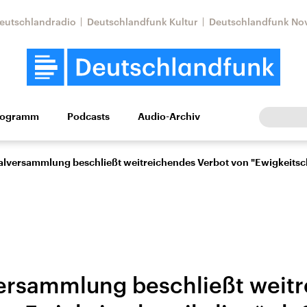
eutschlandradio
Deutschlandfunk Kultur
Deutschlandfunk No
rogramm
Podcasts
Audio-Archiv
Wirtschaft
Wissen
Kultur
Europa
Gesellschaf
alversammlung beschließt weitreichendes Verbot von "Ewigkeitsc
ersammlung beschließt weit
Nahostkonflikt
Iran
le Beiträge,
Aktuelle Lage und
Aktuelle Lage und