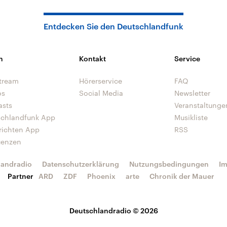
Entdecken Sie den Deutschlandfunk
n
Kontakt
Service
tream
Hörerservice
FAQ
os
Social Media
Newsletter
asts
Veranstaltunge
schlandfunk App
Musikliste
richten App
RSS
uenzen
landradio
Datenschutzerklärung
Nutzungsbedingungen
I
Partner
ARD
ZDF
Phoenix
arte
Chronik der Mauer
Deutschlandradio © 2026