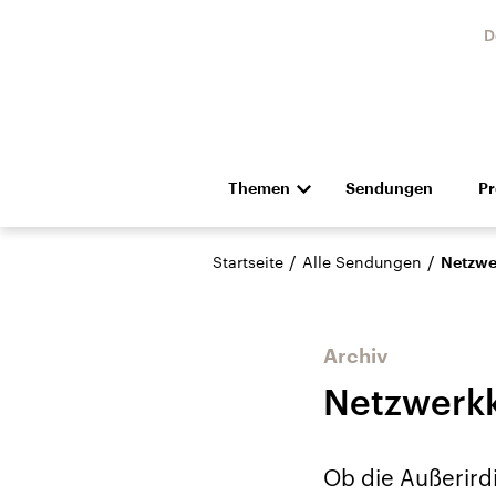
D
Themen
Sendungen
P
Die Nachrichten
Politik
/
/
Startseite
Alle Sendungen
Netzwe
Hörspiel und Feature
Musik
Archiv
Netzwerk
Landtagswahl Sachsen-
USA
Ob die Außerird
Anhalt 2026
Aktuel