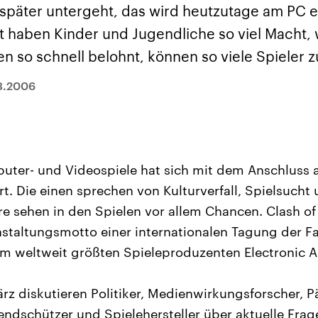
sen und
Hintergründe
Hintergründe
r später untergeht, das wird heutzutage am PC 
Der Überfall der
Der Iran – seit der
rgründe
haftlich und
palästinensischen
Islamischen Revolu
 haben Kinder und Jugendliche so viel Macht,
risch gehören die
Terrororganisation
1979 auch Islamisc
igten Staaten zu
Hamas im Oktober 2023
Republik Iran – ist e
en so schnell belohnt, können so viele Spieler
ächtigsten
auf Israel hat in der
von einem
n der Erde, mit
Region wieder die
Religionsführer auto
 Einfluss auf das
Gewalt entfacht. Israel
regierter Staat im 
3.2006
le Weltgeschehen.
möchte die Hamas
Osten. Eine Feindsc
zerstören. Diese wird wie
zu Israel und zu de
die Hisbollah im Libanon
ist fest in der
vom Iran unterstützt.
Staatsideologie
verankert.
uter- und Videospiele hat sich mit dem Anschluss a
rt. Die einen sprechen von Kulturverfall, Spielsuch
e sehen in den Spielen vor allem Chancen. Clash of R
staltungsmotto einer internationalen Tagung der F
 weltweit größten Spieleproduzenten Electronic Ar
ärz diskutieren Politiker, Medienwirkungsforscher, 
ndschützer und Spielehersteller über aktuelle Frag