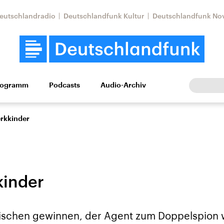
eutschlandradio
Deutschlandfunk Kultur
Deutschlandfunk No
rogramm
Podcasts
Audio-Archiv
Wirtschaft
Wissen
Kultur
Europa
Gesellschaf
rkkinder
kinder
Nahostkonflikt
Iran
ischen gewinnen, der Agent zum Doppelspion 
le Beiträge,
Aktuelle Lage und
Aktuelle Lage und