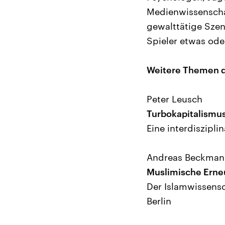
Medienwissenscha
gewalttätige Szene
Spieler etwas o
Weitere Themen 
Peter Leusch
Turbokapitalismu
Eine interdiszipl
Andreas Beckman
Muslimische Erne
Der Islamwissensc
Berlin