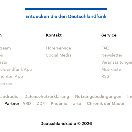
Entdecken Sie den Deutschlandfunk
n
Kontakt
Service
tream
Hörerservice
FAQ
os
Social Media
Newsletter
asts
Veranstaltunge
schlandfunk App
Musikliste
richten App
RSS
uenzen
landradio
Datenschutzerklärung
Nutzungsbedingungen
I
Partner
ARD
ZDF
Phoenix
arte
Chronik der Mauer
Deutschlandradio © 2026