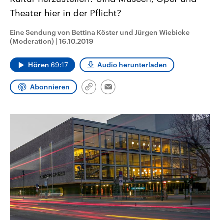
CDU, SPD und FDP regiert.-
aktuelle Weltgeschehen.
Theater hier in der Pflicht?
Umfragen, Prognosen,
Wahlprogramme, aktuelle Berichte
Sendungen
Programm
Podcasts
und Hintergründe zu den Parteien
Eine Sendung von Bettina Köster und Jürgen Wiebicke
und Kandidaten der anstehenden
(Moderation)
|
16.10.2019
Wahl.
Audio-Archiv
Hören
69:17
Audio herunterladen
Abonnieren
Link
Email
kopieren/teilen