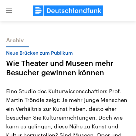
Close
menu
Archiv
Themen
Neue Brücken zum Publikum
Wie Theater und Museen mehr
Besucher gewinnen können
Eine Studie des Kulturwissenschaftlers Prof.
Martin Tröndle zeigt: Je mehr junge Menschen
Landtagswahl Sachsen-Anhalt
USA
ein Verhältnis zur Kunst haben, desto eher
2026
Aktuelle Beiträge, Analys
Alle Informationen
Hintergründe
besuchen Sie Kultureinrichtungen. Doch wie
Sachsen-Anhalt wählt am 6.
Wirtschaftlich und militäri
September 2026 einen neuen
gehören die Vereinigten S
kann es gelingen, diese Nähe zu Kunst und
Landtag. Seit 2021 wird das
den mächtigsten Ländern 
Kultur herzustellen? Sind Museen, Oper und
Bundesland von einer Koalition aus
mit großem Einfluss auf d