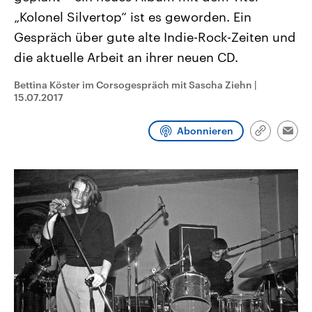
CDU, SPD und FDP regiert.-
aktuelle Weltgeschehen.
„Kolonel Silvertop“ ist es geworden. Ein
Umfragen, Prognosen,
Wahlprogramme, aktuelle Berichte
Gespräch über gute alte Indie-Rock-Zeiten und
Sendungen
Programm
Podcasts
und Hintergründe zu den Parteien
und Kandidaten der anstehenden
die aktuelle Arbeit an ihrer neuen CD.
Wahl.
Audio-Archiv
Bettina Köster im Corsogespräch mit Sascha Ziehn
|
15.07.2017
Abonnieren
Link
Emai
kopieren/te