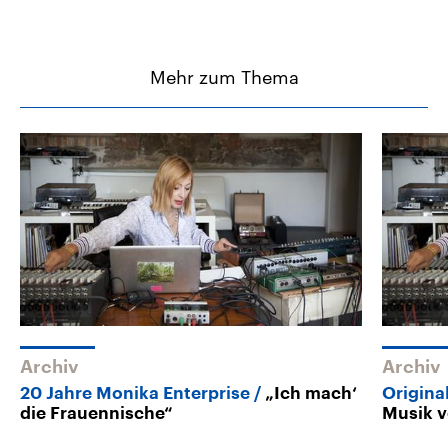
Mehr zum Thema
Archiv
Archiv
20 Jahre Monika Enterprise
„Ich mach‘
Origina
die Frauennische“
Musik v