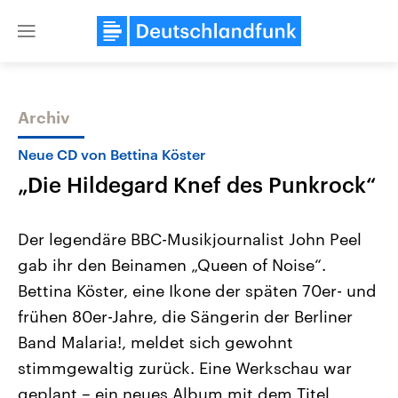
Close
menu
Archiv
Themen
Neue CD von Bettina Köster
„Die Hildegard Knef des Punkrock“
Der legendäre BBC-Musikjournalist John Peel
gab ihr den Beinamen „Queen of Noise“.
Bettina Köster, eine Ikone der späten 70er- und
Landtagswahl Sachsen-Anhalt
USA
frühen 80er-Jahre, die Sängerin der Berliner
2026
Aktuelle Beiträge, Analys
Alle Informationen
Band Malaria!, meldet sich gewohnt
Hintergründe
Sachsen-Anhalt wählt am 6.
Wirtschaftlich und militäri
stimmgewaltig zurück. Eine Werkschau war
September 2026 einen neuen
gehören die Vereinigten S
Landtag. Seit 2021 wird das
den mächtigsten Ländern 
geplant – ein neues Album mit dem Titel
Bundesland von einer Koalition aus
mit großem Einfluss auf d