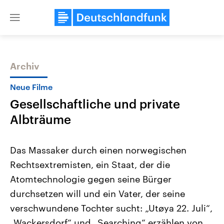
Close
menu
Archiv
Themen
Neue Filme
Gesellschaftliche und private
Albträume
Das Massaker durch einen norwegischen
Rechtsextremisten, ein Staat, der die
Landtagswahl Sachsen-Anhalt
USA
Atomtechnologie gegen seine Bürger
2026
Aktuelle Beiträge, Analys
Alle Informationen
Hintergründe
durchsetzen will und ein Vater, der seine
Sachsen-Anhalt wählt am 6.
Wirtschaftlich und militäri
September 2026 einen neuen
gehören die Vereinigten S
verschwundene Tochter sucht: „Utøya 22. Juli“,
Landtag. Seit 2021 wird das
den mächtigsten Ländern 
„Wackersdorf“ und „Searching“ erzählen von
Bundesland von einer Koalition aus
mit großem Einfluss auf d