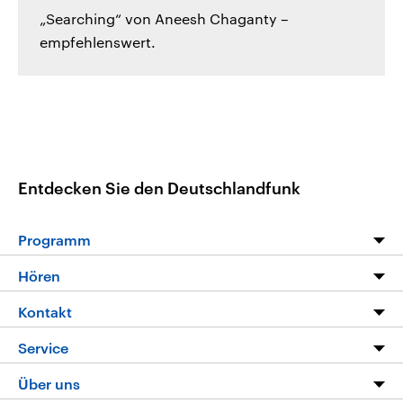
„Searching“ von Aneesh Chaganty –
empfehlenswert.
Entdecken Sie den Deutschlandfunk
Programm
Programm
Hören
Alle Sendungen
Livestream
Kontakt
Die Nachrichten
Audios
Hörerservice
Service
Nachrichtenleicht
Podcasts
Social Media
FAQ
Über uns
Neue Beiträge auf dlf.de
Deutschlandfunk App