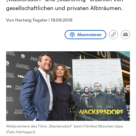
CDU, SPD und FDP regiert.-
aktuelle Weltgeschehen.
gesellschaftlichen und privaten Albträumen.
Umfragen, Prognosen,
Wahlprogramme, aktuelle Berichte
Sendungen
Programm
Podcasts
und Hintergründe zu den Parteien
Von Hartwig Tegeler
|
19.09.2018
und Kandidaten der anstehenden
Wahl.
Audio-Archiv
Abonnieren
Link
Emai
kopieren/te
Weltpremiere des Films „Wackersdorf“ beim Filmfest München (dpa
(Felix Hörhager))