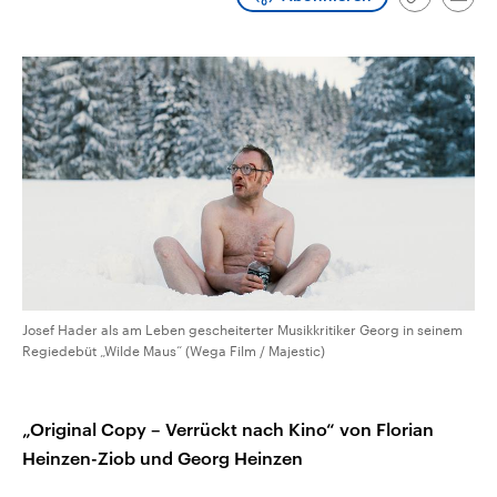
Link
Emai
CDU, SPD und FDP regiert.-
aktuelle Weltgeschehen.
kopieren/te
Umfragen, Prognosen,
Wahlprogramme, aktuelle Berichte
Sendungen
Programm
Podcasts
und Hintergründe zu den Parteien
und Kandidaten der anstehenden
Wahl.
Audio-Archiv
Josef Hader als am Leben gescheiterter Musikkritiker Georg in seinem
Regiedebüt „Wilde Maus“ (Wega Film / Majestic)
„Original Copy – Verrückt nach Kino“ von Florian
Heinzen-Ziob und Georg Heinzen