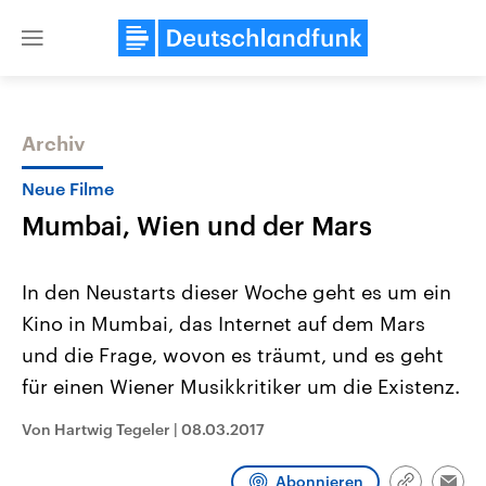
Close
menu
Archiv
Themen
Neue Filme
Mumbai, Wien und der Mars
In den Neustarts dieser Woche geht es um ein
Kino in Mumbai, das Internet auf dem Mars
und die Frage, wovon es träumt, und es geht
Landtagswahl Sachsen-Anhalt
USA
für einen Wiener Musikkritiker um die Existenz.
2026
Aktuelle Beiträge, Analys
Alle Informationen
Hintergründe
Von Hartwig Tegeler
|
08.03.2017
Sachsen-Anhalt wählt am 6.
Wirtschaftlich und militäri
September 2026 einen neuen
gehören die Vereinigten S
Landtag. Seit 2021 wird das
den mächtigsten Ländern 
Abonnieren
Bundesland von einer Koalition aus
mit großem Einfluss auf d