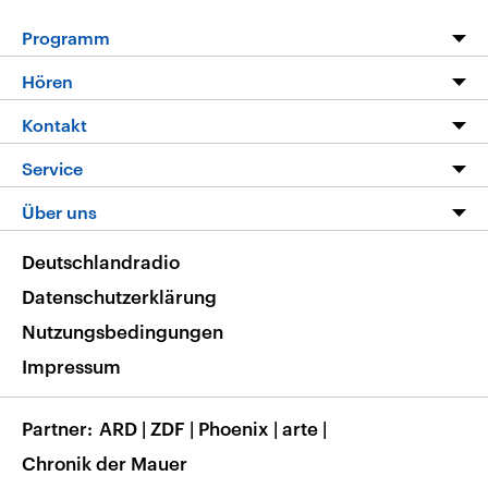
Programm
Programm
Hören
Alle Sendungen
Livestream
Kontakt
Die Nachrichten
Audios
Hörerservice
Service
Nachrichtenleicht
Podcasts
Social Media
FAQ
Über uns
Neue Beiträge auf dlf.de
Deutschlandfunk App
Newsletter
Deutschlandradio
Themen-Schwerpunkte
Nachrichten App
Deutschlandradio
Veranstaltungen
Presse
Frequenzen
Datenschutzerklärung
Musikliste
Ausbildung und Karriere
Nutzungsbedingungen
RSS
Transparenz
Impressum
Korrekturen
Barrierefreiheit
Partner
ARD
|
ZDF
|
Phoenix
|
arte
|
Chronik der Mauer