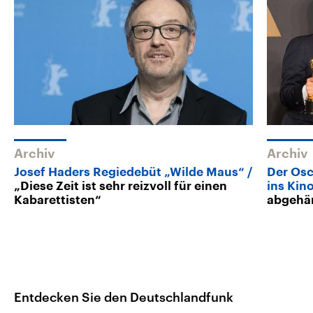
Archiv
Archiv
Josef Haders Regiedebüt „Wilde Maus“
Der Osc
„Diese Zeit ist sehr reizvoll für einen
ins Kin
Kabarettisten“
abgehä
Entdecken Sie den Deutschlandfunk