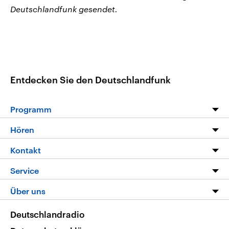
Deutschlandfunk gesendet.
Entdecken Sie den Deutschlandfunk
Programm
Programm
Hören
Alle Sendungen
Livestream
Kontakt
Die Nachrichten
Audios
Hörerservice
Service
Nachrichtenleicht
Podcasts
Social Media
FAQ
Über uns
Neue Beiträge auf dlf.de
Deutschlandfunk App
Newsletter
Deutschlandradio
Themen-Schwerpunkte
Nachrichten App
Deutschlandradio
Veranstaltungen
Presse
Frequenzen