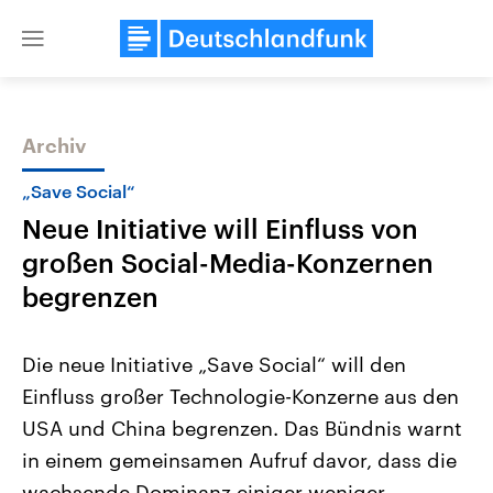
Close
menu
Archiv
Themen
„Save Social“
Neue Initiative will Einfluss von
großen Social-Media-Konzernen
begrenzen
Die neue Initiative „Save Social“ will den
Landtagswahl Sachsen-Anhalt
USA
Einfluss großer Technologie-Konzerne aus den
2026
Aktuelle Beiträge, Analys
Alle Informationen
Hintergründe
USA und China begrenzen. Das Bündnis warnt
Sachsen-Anhalt wählt am 6.
Wirtschaftlich und militäri
September 2026 einen neuen
gehören die Vereinigten S
in einem gemeinsamen Aufruf davor, dass die
Landtag. Seit 2021 wird das
den mächtigsten Ländern 
Bundesland von einer Koalition aus
wachsende Dominanz einiger weniger
mit großem Einfluss auf d