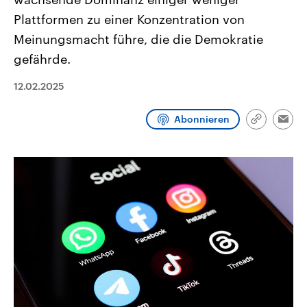
CDU, SPD und FDP regiert.-
aktuelle Weltgeschehen.
Plattformen zu einer Konzentration von
Umfragen, Prognosen,
Wahlprogramme, aktuelle Berichte
Meinungsmacht führe, die die Demokratie
Sendungen
Programm
Podcasts
und Hintergründe zu den Parteien
und Kandidaten der anstehenden
gefährde.
Wahl.
Audio-Archiv
12.02.2025
Abonnieren
Link
Emai
kopieren/te