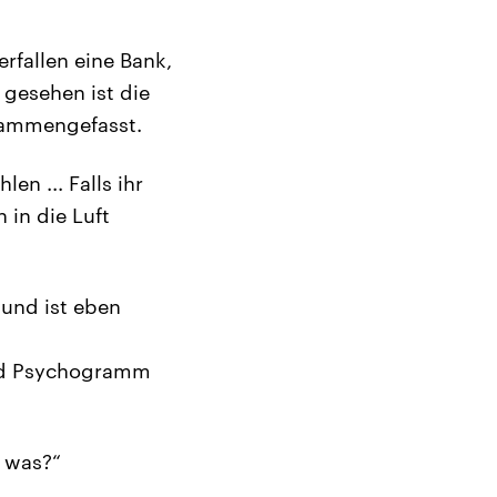
erfallen eine Bank,
gesehen ist die
sammengefasst.
en ... Falls ihr
in die Luft
 und ist eben
 und Psychogramm
r was?“