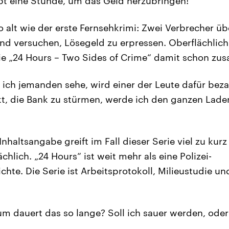
habt eine Stunde, um das Geld herzubringen!“
o alt wie der erste Fernsehkrimi: Zwei Verbrecher üb
d versuchen, Lösegeld zu erpressen. Oberflächlich 
ie „24 Hours – Two Sides of Crime“ damit schon zu
 ich jemanden sehe, wird einer der Leute dafür bezahl
, die Bank zu stürmen, werde ich den ganzen Laden 
nhaltsangabe greift im Fall dieser Serie viel zu kurz
chlich. „24 Hours“ ist weit mehr als eine Polizei-
chte. Die Serie ist Arbeitsprotokoll, Milieustudie
m dauert das so lange? Soll ich sauer werden, ode