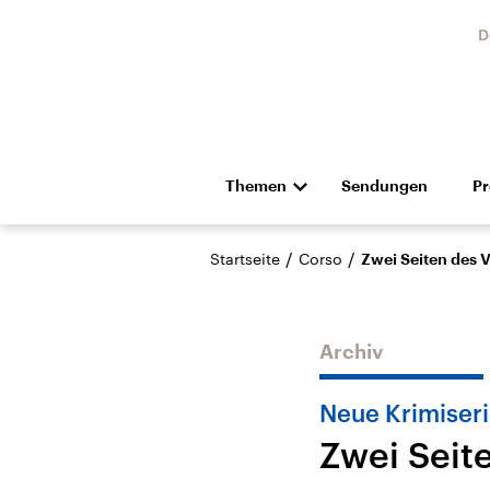
D
Themen
Sendungen
P
Die Nachrichten
Politik
/
/
Startseite
Corso
Zwei Seiten des 
Hörspiel und Feature
Musik
Archiv
Neue Krimiseri
Zwei Seit
Landtagswahl Sachsen-
USA
Anhalt 2026
Aktuel