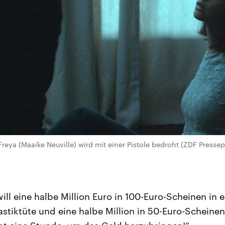
reya (Maaike Neuville) wird mit einer Pistole bedroht (ZDF Pressep
ill eine halbe Million Euro in 100-Euro-Scheinen in e
astiktüte und eine halbe Million in 50-Euro-Scheinen