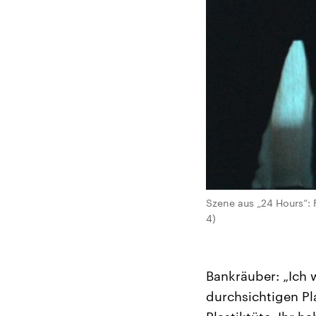
Szene aus „24 Hours“: F
4)
Bankräuber: „Ich w
durchsichtigen Pl