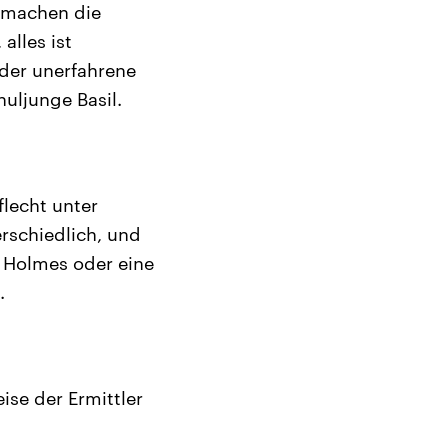
n machen die
alles ist
 der unerfahrene
huljunge Basil.
lecht unter
rschiedlich, und
k Holmes oder eine
.
se der Ermittler