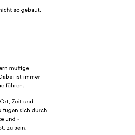
 nicht so gebaut,
ern muffige
 Dabei ist immer
he führen.
 Ort, Zeit und
u fügen sich durch
e und -
t, zu sein.