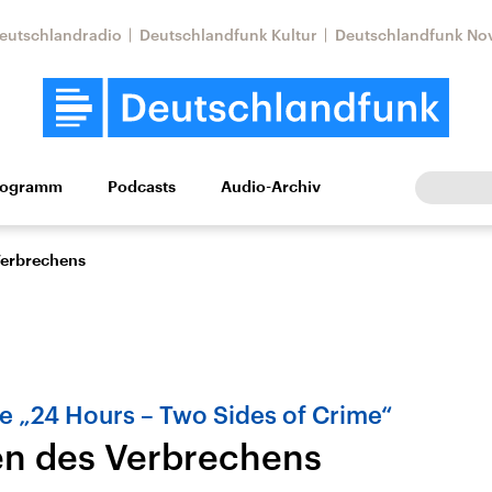
eutschlandradio
Deutschlandfunk Kultur
Deutschlandfunk No
rogramm
Podcasts
Audio-Archiv
Wirtschaft
Wissen
Kultur
Europa
Gesellschaf
Verbrechens
e „24 Hours – Two Sides of Crime“
en des Verbrechens
Nahostkonflikt
Iran
le Beiträge,
Aktuelle Lage und
Aktuelle Lage und