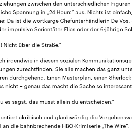
Beziehungen zwischen den unterschiedlichen Figure
liche Spannung in „24 Hours“ aus. Nichts ist einfach, 
: Da ist die wortkarge Chefunterhändlerin De Vos,
er impulsive Serientäter Elias oder der 6-jährige Sc
il! Nicht über die Straße.“
ich irgendwie in diesem sozialen Kommunikationsgef
gen zurechtfinden. Sie alle machen das ganz unte
ieren durchgehend. Einen Masterplan, einen Sherloc
es nicht – genau das macht die Sache so interessant
du es sagst, das musst allein du entscheiden.“
ntiert akribisch und glaubwürdig die Vorgehenswei
i an die bahnbrechende HBO-Krimiserie „The Wire“.