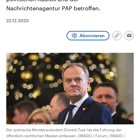
CDU, SPD und FDP regiert.-
aktuelle Weltgeschehen.
Nachrichtenagentur PAP betroffen.
Umfragen, Prognosen,
Wahlprogramme, aktuelle Berichte
Sendungen
Programm
Podcasts
und Hintergründe zu den Parteien
22.12.2023
und Kandidaten der anstehenden
Wahl.
Audio-Archiv
Abonnieren
Link
Emai
kopieren/te
Der polnische Ministerpräsident Donald Tusk hat die Führung der
öffentlich-rechtlichen Medien entlassen. (IMAGO / Forum / IMAGO /