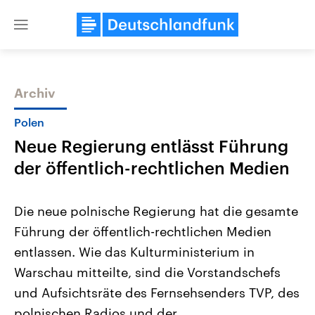
Close
menu
Archiv
Themen
Polen
Neue Regierung entlässt Führung
der öffentlich-rechtlichen Medien
Die neue polnische Regierung hat die gesamte
Führung der öffentlich-rechtlichen Medien
Landtagswahl Sachsen-Anhalt
USA
entlassen. Wie das Kulturministerium in
2026
Aktuelle Beiträge, Analys
Alle Informationen
Hintergründe
Warschau mitteilte, sind die Vorstandschefs
Sachsen-Anhalt wählt am 6.
Wirtschaftlich und militäri
September 2026 einen neuen
gehören die Vereinigten S
und Aufsichtsräte des Fernsehsenders TVP, des
Landtag. Seit 2021 wird das
den mächtigsten Ländern 
polnischen Radios und der
Bundesland von einer Koalition aus
mit großem Einfluss auf d