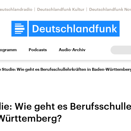
eutschlandradio
Deutschlandfunk Kultur
Deutschlandfunk No
rogramm
Podcasts
Audio-Archiv
Wirtschaft
Wissen
Kultur
Europa
Gesellschaf
 Studie: Wie geht es Berufsschullehrkräften in Baden-Württember
ie: Wie geht es Berufsschull
-Württemberg?
Nahostkonflikt
Iran
le Beiträge,
Aktuelle Lage und
Aktuelle Lage und