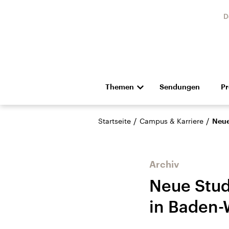
D
Themen
Sendungen
P
Die Nachrichten
Politik
/
/
Startseite
Campus & Karriere
Neue
Hörspiel und Feature
Musik
Archiv
Neue Stud
in Baden
Landtagswahl Sachsen-
USA
Anhalt 2026
Aktuel