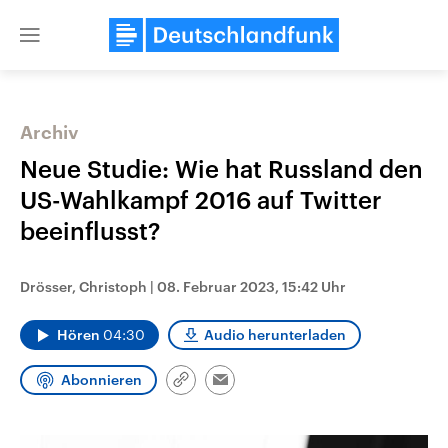
Close
menu
Archiv
Themen
Neue Studie: Wie hat Russland den
US-Wahlkampf 2016 auf Twitter
beeinflusst?
Drösser, Christoph
|
08. Februar 2023, 15:42 Uhr
Hören
04:30
Audio herunterladen
Landtagswahl Sachsen-Anhalt
USA
2026
Aktuelle Beiträge, Analys
Abonnieren
Alle Informationen
Hintergründe
Link
Email
Sachsen-Anhalt wählt am 6.
Wirtschaftlich und militäri
kopieren/teilen
September 2026 einen neuen
gehören die Vereinigten S
Landtag. Seit 2021 wird das
den mächtigsten Ländern 
Bundesland von einer Koalition aus
mit großem Einfluss auf d