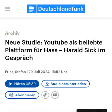
Close
menu
Archiv
Themen
Neue Studie: Youtube als beliebte
Plattform für Hass – Harald Sick im
Gespräch
Fries, Stefan
|
29. Juli 2024, 15:52 Uhr
Hören
05:39
Audio herunterladen
Landtagswahl Sachsen-Anhalt
USA
2026
Aktuelle Beiträge, Analys
Abonnieren
Alle Informationen
Hintergründe
Link
Email
Sachsen-Anhalt wählt am 6.
Wirtschaftlich und militäri
kopieren/teilen
September 2026 einen neuen
gehören die Vereinigten S
Landtag. Seit 2021 wird das
den mächtigsten Ländern 
Bundesland von einer Koalition aus
mit großem Einfluss auf d