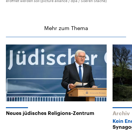
eröffnet werden soll (picture alliance / dpa / Soeren Stache)
Mehr zum Thema
Neues jüdisches Religions-Zentrum
Archiv
Kein En
Synago