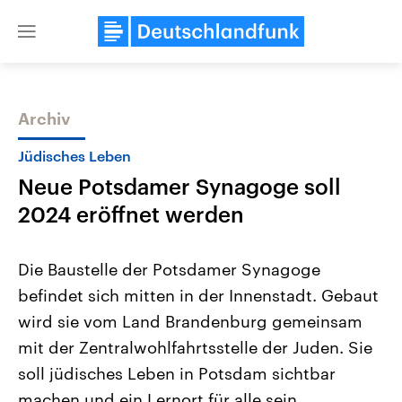
Close
menu
Archiv
Themen
Jüdisches Leben
Neue Potsdamer Synagoge soll
2024 eröffnet werden
Die Baustelle der Potsdamer Synagoge
befindet sich mitten in der Innenstadt. Gebaut
Landtagswahl Sachsen-Anhalt
USA
wird sie vom Land Brandenburg gemeinsam
2026
Aktuelle Beiträge, Analys
Alle Informationen
Hintergründe
mit der Zentralwohlfahrtsstelle der Juden. Sie
Sachsen-Anhalt wählt am 6.
Wirtschaftlich und militäri
September 2026 einen neuen
gehören die Vereinigten S
soll jüdisches Leben in Potsdam sichtbar
Landtag. Seit 2021 wird das
den mächtigsten Ländern 
machen und ein Lernort für alle sein.
Bundesland von einer Koalition aus
mit großem Einfluss auf d