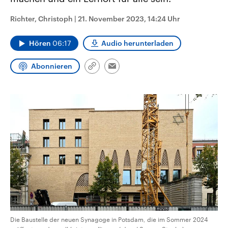
CDU, SPD und FDP regiert.-
aktuelle Weltgeschehen.
Umfragen, Prognosen,
Richter, Christoph
|
21. November 2023, 14:24 Uhr
Wahlprogramme, aktuelle Berichte
Sendungen
Programm
Podcasts
und Hintergründe zu den Parteien
und Kandidaten der anstehenden
Hören
06:17
Audio herunterladen
Wahl.
Audio-Archiv
Abonnieren
Link
Email
kopieren/teilen
Die Baustelle der neuen Synagoge in Potsdam, die im Sommer 2024