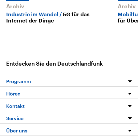
Archiv
Archiv
Industrie im Wandel
5G für das
Mobilf
Internet der Dinge
für Übe
Entdecken Sie den Deutschlandfunk
Programm
Programm
Hören
Alle Sendungen
Livestream
Kontakt
Die Nachrichten
Audios
Hörerservice
Service
Nachrichtenleicht
Podcasts
Social Media
FAQ
Über uns
Neue Beiträge auf dlf.de
Deutschlandfunk App