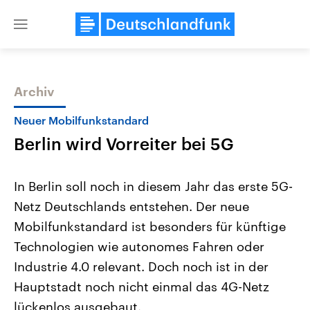
Close
menu
Archiv
Themen
Neuer Mobilfunkstandard
Berlin wird Vorreiter bei 5G
In Berlin soll noch in diesem Jahr das erste 5G-
Netz Deutschlands entstehen. Der neue
Mobilfunkstandard ist besonders für künftige
Landtagswahl Sachsen-Anhalt
USA
Technologien wie autonomes Fahren oder
2026
Aktuelle Beiträge, Analys
Alle Informationen
Industrie 4.0 relevant. Doch noch ist in der
Hintergründe
Sachsen-Anhalt wählt am 6.
Wirtschaftlich und militäri
Hauptstadt noch nicht einmal das 4G-Netz
September 2026 einen neuen
gehören die Vereinigten S
Landtag. Seit 2021 wird das
den mächtigsten Ländern 
lückenlos ausgebaut.
Bundesland von einer Koalition aus
mit großem Einfluss auf d