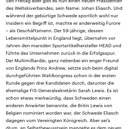
Seit Freitag aber gibt es nun einen neuen Präsidenten
des Weltskiverbandes, sein Name: Johan Eliasch. Und
während der gebürtige Schwede sportlich wohl nur
Insidern ein Begriff ist, machte er anderweitig Furore
– als Geschäftsmann. Der 59-jährige, dessen
Lebensmittelpunkt in England liegt, übernahm vor
Jahren den maroden Sportartikelhersteller HEAD und
führte das Unternehmen zurück in die Erfolgsspur.
Der Multimilliardär, ganz nebenbei ein enger Freund
von Englands Prinz Andrew, setzte sich beim digital
durchgeführten Wahlkongress schon in der ersten
Runde gegen drei Kandidaten durch, darunter die
ehemalige FIS-Generalsekretärin Sarah Lewis. Es ist
schon etwas merkwürdig, dass Schweden einen
anderen Anwärter benannte, die Britin Lewis von
Belgien nominiert worden war, der Schwede Eliasch
dagegen vom Vereinigten Königreich. Aber sei’s
drum, an Selbstbewusstsein mangelte es dem neuen