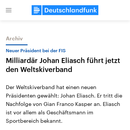
Close
menu
Archiv
Themen
Neuer Präsident bei der FIS
Milliardär Johan Eliasch führt jetzt
den Weltskiverband
Der Weltskiverband hat einen neuen
Präsidenten gewählt: Johan Eliasch. Er tritt die
Landtagswahl Sachsen-Anhalt
USA
Nachfolge von Gian Franco Kasper an. Eliasch
2026
Aktuelle Beiträge, Analys
Alle Informationen
Hintergründe
ist vor allem als Geschäftsmann im
Sachsen-Anhalt wählt am 6.
Wirtschaftlich und militäri
September 2026 einen neuen
gehören die Vereinigten S
Sportbereich bekannt.
Landtag. Seit 2021 wird das
den mächtigsten Ländern 
Bundesland von einer Koalition aus
mit großem Einfluss auf d