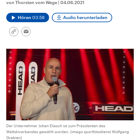
von Thorsten vom Wege
|
04.06.2021
CDU, SPD und FDP regiert.-
aktuelle Weltgeschehen.
Umfragen, Prognosen,
Wahlprogramme, aktuelle Berichte
Hören
03:58
Audio herunterladen
Sendungen
Programm
Podcasts
und Hintergründe zu den Parteien
und Kandidaten der anstehenden
Wahl.
Link
Audio-Archiv
Email
kopieren/teilen
Der Unternehmer Johan Eliasch ist zum Präsidenten des
Weltskiverbandes gewählt worden. (imago sportfotodienst Wolfgang
Grebien)