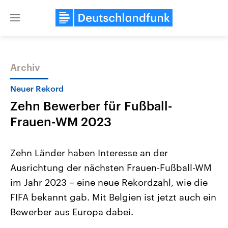
Close
menu
Archiv
Themen
Neuer Rekord
Zehn Bewerber für Fußball-
Frauen-WM 2023
Zehn Länder haben Interesse an der
Ausrichtung der nächsten Frauen-Fußball-WM
Landtagswahl Sachsen-Anhalt
USA
im Jahr 2023 – eine neue Rekordzahl, wie die
2026
Aktuelle Beiträge, Analys
Alle Informationen
Hintergründe
FIFA bekannt gab. Mit Belgien ist jetzt auch ein
Sachsen-Anhalt wählt am 6.
Wirtschaftlich und militäri
September 2026 einen neuen
gehören die Vereinigten S
Bewerber aus Europa dabei.
Landtag. Seit 2021 wird das
den mächtigsten Ländern 
Bundesland von einer Koalition aus
mit großem Einfluss auf d