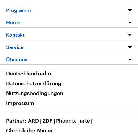
Programm
Programm
Hören
Alle Sendungen
Livestream
Kontakt
Die Nachrichten
Audios
Hörerservice
Service
Nachrichtenleicht
Podcasts
Social Media
FAQ
Über uns
Neue Beiträge auf dlf.de
Deutschlandfunk App
Newsletter
Deutschlandradio
Themen-Schwerpunkte
Nachrichten App
Deutschlandradio
Veranstaltungen
Presse
Frequenzen
Datenschutzerklärung
Musikliste
Ausbildung und Karriere
Nutzungsbedingungen
RSS
Transparenz
Impressum
Korrekturen
Barrierefreiheit
Partner
ARD
|
ZDF
|
Phoenix
|
arte
|
Chronik der Mauer