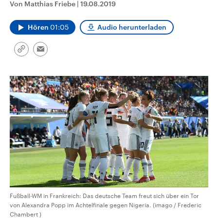
Von Matthias Friebe
|
19.08.2019
CDU, SPD und FDP regiert.-
aktuelle Weltgeschehen.
Umfragen, Prognosen,
Wahlprogramme, aktuelle Berichte
Hören
01:05
Audio herunterladen
Sendungen
Programm
Podcasts
und Hintergründe zu den Parteien
und Kandidaten der anstehenden
Wahl.
Link
Audio-Archiv
Email
kopieren/teilen
Fußball-WM in Frankreich: Das deutsche Team freut sich über ein Tor
von Alexandra Popp im Achtelfinale gegen Nigeria. (imago / Frederic
Chambert )