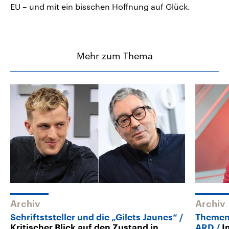
EU – und mit ein bisschen Hoffnung auf Glück.
Mehr zum Thema
Archiv
Archiv
Schriftststeller und die „Gilets Jaunes“
Themen
Kritischer Blick auf den Zustand in
ARD
I