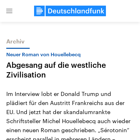
Close
menu
Archiv
Themen
Neuer Roman von Houellebecq
Abgesang auf die westliche
Zivilisation
Im Interview lobt er Donald Trump und
plädiert für den Austritt Frankreichs aus der
Landtagswahl Sachsen-Anhalt
USA
EU. Und jetzt hat der skandalumrankte
2026
Aktuelle Beiträge, Analys
Alle Informationen
Hintergründe
Schriftsteller Michel Houellebecq auch wieder
Sachsen-Anhalt wählt am 6.
Wirtschaftlich und militäri
September 2026 einen neuen
gehören die Vereinigten S
einen neuen Roman geschrieben. „Sérotonin“
Landtag. Seit 2021 wird das
den mächtigsten Ländern 
erscheint parallel in mehreren Ländern –
Bundesland von einer Koalition aus
mit großem Einfluss auf d