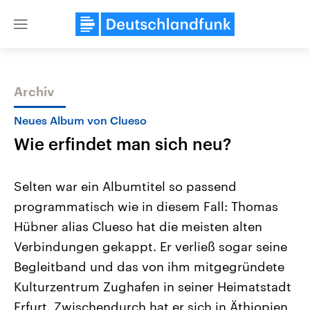
Close
menu
Archiv
Themen
Neues Album von Clueso
Wie erfindet man sich neu?
Selten war ein Albumtitel so passend
programmatisch wie in diesem Fall: Thomas
Hübner alias Clueso hat die meisten alten
Landtagswahl Sachsen-Anhalt
USA
Verbindungen gekappt. Er verließ sogar seine
2026
Aktuelle Beiträge, Analys
Alle Informationen
Begleitband und das von ihm mitgegründete
Hintergründe
Sachsen-Anhalt wählt am 6.
Wirtschaftlich und militäri
Kulturzentrum Zughafen in seiner Heimatstadt
September 2026 einen neuen
gehören die Vereinigten S
Landtag. Seit 2021 wird das
den mächtigsten Ländern 
Erfurt. Zwischendurch hat er sich in Äthiopien
Bundesland von einer Koalition aus
mit großem Einfluss auf d