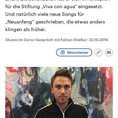
CDU, SPD und FDP regiert.-
aktuelle Weltgeschehen.
für die Stiftung „Viva con agua“ eingesetzt.
Umfragen, Prognosen,
Wahlprogramme, aktuelle Berichte
Und natürlich viele neue Songs für
Sendungen
Programm
Podcasts
und Hintergründe zu den Parteien
und Kandidaten der anstehenden
„Neuanfang“ geschrieben, die etwas anders
Wahl.
klingen als früher.
Audio-Archiv
Clueso im Corso-Gespräch mit Fabian Elsäßer
|
22.10.2016
Abonnieren
Link
Emai
kopieren/te