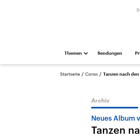
D
Themen
Sendungen
P
Die Nachrichten
Politik
/
/
Startseite
Corso
Tanzen nach den
Hörspiel und Feature
Musik
Archiv
Neues Album v
Tanzen na
Landtagswahl Sachsen-
USA
Anhalt 2026
Aktuel