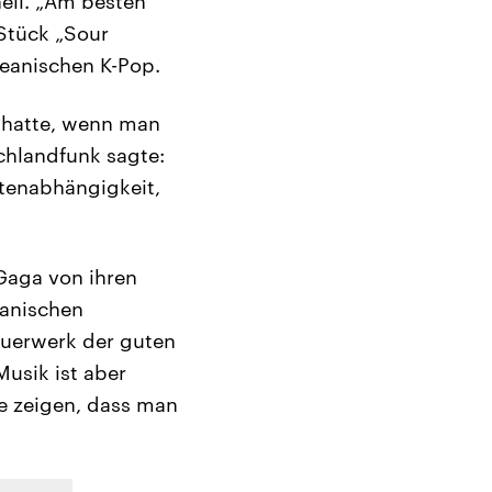
ell. „Am besten
 Stück „Sour
reanischen K-Pop.
t hatte, wenn man
schlandfunk sagte:
tenabhängigkeit,
Gaga von ihren
manischen
euerwerk der guten
Musik ist aber
e zeigen, dass man