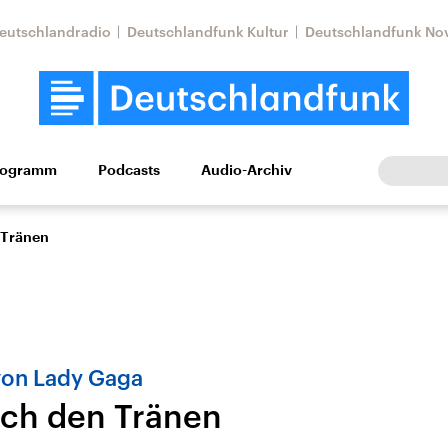
eutschlandradio
Deutschlandfunk Kultur
Deutschlandfunk No
rogramm
Podcasts
Audio-Archiv
Wirtschaft
Wissen
Kultur
Europa
Gesellschaf
 Tränen
on Lady Gaga
ch den Tränen
Nahostkonflikt
Iran
le Beiträge,
Aktuelle Lage und
Aktuelle Lage und