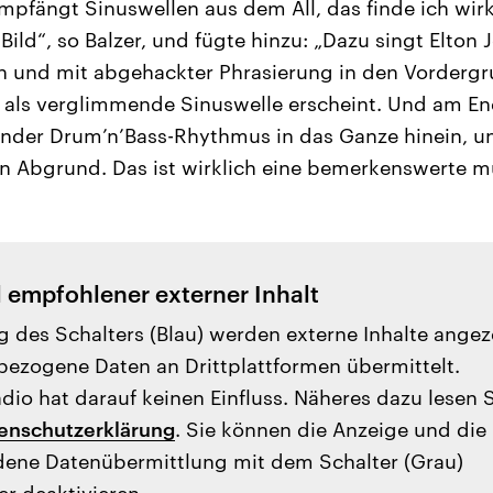
empfängt Sinuswellen aus dem All, das finde ich wirk
Bild“, so Balzer, und fügte hinzu: „Dazu singt Elton 
ch und mit abgehackter Phrasierung in den Vorderg
 als verglimmende Sinuswelle erscheint. Und am End
ender Drum’n’Bass-Rhythmus in das Ganze hinein, 
en Abgrund. Das ist wirklich eine bemerkenswerte m
l empfohlener externer Inhalt
g des Schalters (Blau) werden externe Inhalte angez
ezogene Daten an Drittplattformen übermittelt.
io hat darauf keinen Einfluss. Näheres dazu lesen 
enschutzerklärung
. Sie können die Anzeige und die
ene Datenübermittlung mit dem Schalter (Grau)
er deaktivieren.