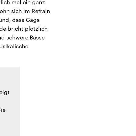
lich mal ein ganz
John sich im Refrain
rund, dass Gaga
e bricht plötzlich
und schwere Bässe
usikalische
eigt
Sie