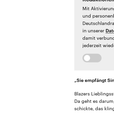
Mit Aktivierun
und personenb
Deutschlandrad
in unserer
Dat
damit verbund
jederzeit wied
„Sie empfängt Si
Blazers Lieblings
Da geht es darum,
schickte, das kli