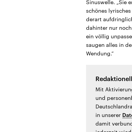
Sinuswelle. „Sie 
schönes lyrisches 
derart aufdringli
dahinter nur noch
ein völlig unpass
saugen alles in d
Wendung.“
Redaktionel
Mit Aktivierun
und personenb
Deutschlandrad
in unserer
Dat
damit verbund
jederzeit wied