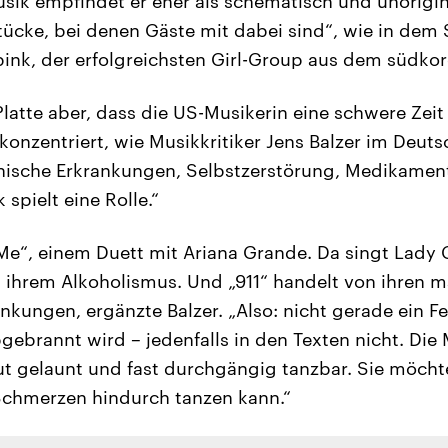
usik empfindet er eher als schematisch und unorigin
Stücke, bei denen Gäste mit dabei sind“, wie in dem
ink, der erfolgreichsten Girl-Group aus dem südko
Platte aber, dass die US-Musikerin eine schwere Zei
 konzentriert, wie Musikkritiker Jens Balzer im Deut
hische Erkrankungen, Selbstzerstörung, Medikamen
spielt eine Rolle.“
Me“, einem Duett mit Ariana Grande. Da singt Lady 
 ihrem Alkoholismus. Und „911“ handelt von ihren 
ungen, ergänzte Balzer. „Also: nicht gerade ein F
gebrannt wird – jedenfalls in den Texten nicht. Die 
t gelaunt und fast durchgängig tanzbar. Sie möcht
Schmerzen hindurch tanzen kann.“