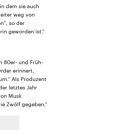
 in dem sie auch
weiter weg von
n“, so der
erin geworden ist.“
n 80er- und Früh-
rder erinnert.
um.“ Als Produzent
er letztes Jahr
Elon Musk
die Zwölf gegeben.“