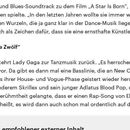
und Blues-Soundtrack zu dem Film „A Star Is Born“,
en spielte. „In den letzten Jahren wollte sie immer 
n Wurzeln, die ja ganz klar in der Dance-Musik liege
ch als Zeichen dafür, dass sie eine ernsthafte Künstl
ie Zwölf“
ehrt Lady Gaga zur Tanzmusik zurück. „Es herrsche
or. Da gibt es dann mal eine Basslinie, die an New O
 ihrer House- und Vogue-Phase geistert wieder her
nderem Skrillex und sein junger Adlatus Blood Pop, d
erühmtheit gelangte, dass er einen Rap-Song von 
 heißt, es wird dann auch schon mal ordentlich auf 
l empfohlener externer Inhalt