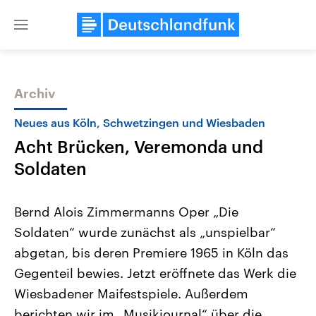
Close
menu
Archiv
Themen
Neues aus Köln, Schwetzingen und Wiesbaden
Acht Brücken, Veremonda und
Soldaten
Bernd Alois Zimmermanns Oper „Die
Soldaten“ wurde zunächst als „unspielbar“
Landtagswahl Sachsen-Anhalt
USA
abgetan, bis deren Premiere 1965 in Köln das
2026
Aktuelle Beiträge, Analys
Alle Informationen
Hintergründe
Gegenteil bewies. Jetzt eröffnete das Werk die
Sachsen-Anhalt wählt am 6.
Wirtschaftlich und militäri
September 2026 einen neuen
gehören die Vereinigten S
Wiesbadener Maifestspiele. Außerdem
Landtag. Seit 2021 wird das
den mächtigsten Ländern 
berichten wir im „Musikjournal“ über die
Bundesland von einer Koalition aus
mit großem Einfluss auf d