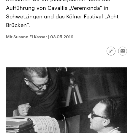
CDU, SPD und FDP regiert.-
aktuelle Weltgeschehen.
Aufführung von Cavallis „Veremonda“ in
Umfragen, Prognosen,
Wahlprogramme, aktuelle Berichte
Schwetzingen und das Kölner Festival „Acht
Sendungen
Programm
Podcasts
und Hintergründe zu den Parteien
und Kandidaten der anstehenden
Brücken“.
Wahl.
Audio-Archiv
Mit Susann El Kassar
|
03.05.2016
Link
Emai
kopieren/te