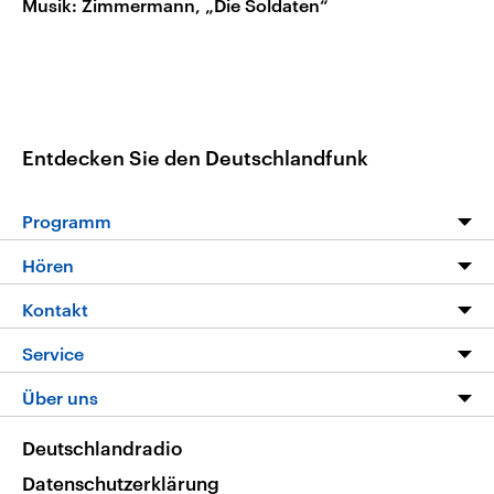
Musik: Zimmermann, „Die Soldaten“
Entdecken Sie den Deutschlandfunk
Programm
Programm
Hören
Alle Sendungen
Livestream
Kontakt
Die Nachrichten
Audios
Hörerservice
Service
Nachrichtenleicht
Podcasts
Social Media
FAQ
Über uns
Neue Beiträge auf dlf.de
Deutschlandfunk App
Newsletter
Deutschlandradio
Themen-Schwerpunkte
Nachrichten App
Deutschlandradio
Veranstaltungen
Presse
Frequenzen
Datenschutzerklärung