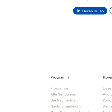
Alle Informationen
Analy
Sachsen-Anhalt wählt
Hinte
am 6. September 2026
Wirtsc
Hören
06:45
einen neuen Landtag.
militä
Seit 2021 wird das
Verein
Bundesland von einer
den m
Koalition aus CDU, SPD
Länder
und FDP regiert.-
großem
Umfragen, Prognosen,
aktuel
Wahlprogramme,
aktuelle Berichte und
Hintergründe zu den
Parteien und Kandidaten
der anstehenden Wahl.
Programm
Höre
Programm
Lives
Alle Sendungen
Audi
Die Nachrichten
Podc
Nachrichtenleicht
Deut