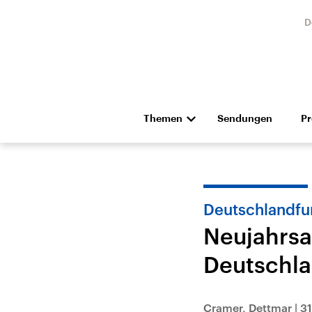
D
Themen
Sendungen
P
Die Nachrichten
Politik
Hörspiel und Feature
Musik
Deutschlandfu
Neujahrsa
Deutschla
Landtagswahl Sachsen-
USA
Anhalt 2026
Aktuel
Cramer, Dettmar
|
31