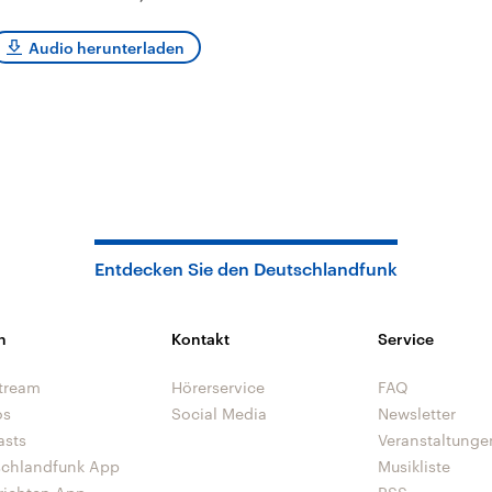
sen und
Hintergründe
Hintergründe
Der Überfall der
Der Iran – seit der
rgründe
haftlich und
palästinensischen
Islamischen Revolu
Audio herunterladen
risch gehören die
Terrororganisation
1979 auch Islamisc
igten Staaten zu
Hamas im Oktober 2023
Republik Iran – ist e
ächtigsten
auf Israel hat in der
von einem
n der Erde, mit
Region wieder die
Religionsführer auto
 Einfluss auf das
Gewalt entfacht. Israel
regierter Staat im 
le Weltgeschehen.
möchte die Hamas
Osten. Eine Feindsc
zerstören. Diese wird wie
zu Israel und zu de
die Hisbollah im Libanon
ist fest in der
vom Iran unterstützt.
Staatsideologie
verankert.
Entdecken Sie den Deutschlandfunk
n
Kontakt
Service
tream
Hörerservice
FAQ
os
Social Media
Newsletter
asts
Veranstaltunge
schlandfunk App
Musikliste