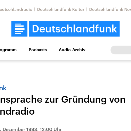
eutschlandradio
Deutschlandfunk Kultur
Deutschlandfunk No
rogramm
Podcasts
Audio-Archiv
Wirtschaft
Wissen
Kultur
Europa
Gesellschaf
nk
nsprache zur Gründung von
ndradio
Nahostkonflikt
Iran
le Beiträge,
Aktuelle Lage und
Aktuelle Lage und
. Dezember 1993, 12:00 Uhr