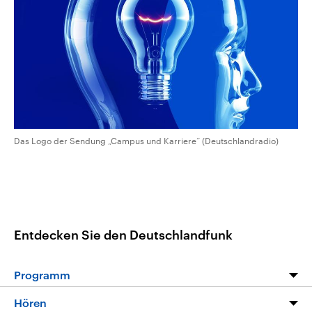
CDU, SPD und FDP regiert.-
aktuelle Weltgeschehen.
Umfragen, Prognosen,
Wahlprogramme, aktuelle Berichte
Sendungen
Programm
Podcasts
und Hintergründe zu den Parteien
und Kandidaten der anstehenden
Wahl.
Audio-Archiv
Das Logo der Sendung „Campus und Karriere“ (Deutschlandradio)
Entdecken Sie den Deutschlandfunk
Programm
Programm
Hören