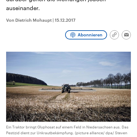
CDU, SPD und FDP regiert.-
aktuelle Weltgeschehen.
auseinander.
Umfragen, Prognosen,
Wahlprogramme, aktuelle Berichte
Sendungen
Programm
Podcasts
und Hintergründe zu den Parteien
Von Dietrich Mohaupt
|
15.12.2017
und Kandidaten der anstehenden
Wahl.
Audio-Archiv
Abonnieren
Link
Emai
kopieren/te
Ein Traktor bringt Glyphosat auf einem Feld in Niedersachsen aus. Das
Pestizid dient zur Unkrautbekämpfung. (picture alliance/ dpa/ Steven