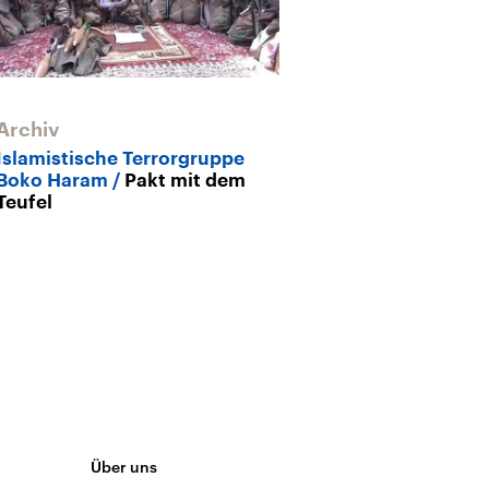
Archiv
Archiv
Islamistische Terrorgruppe
Boko Haram
Boko Haram
Pakt mit dem
greifen Ort in
Teufel
Über uns