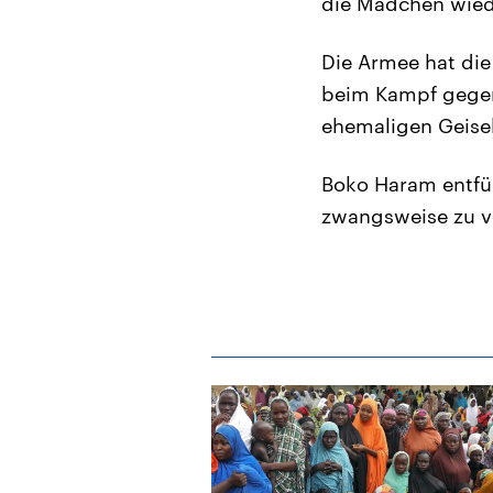
die Mädchen wied
Die Armee hat di
beim Kampf gegen 
ehemaligen Geiseln
Boko Haram entfüh
zwangsweise zu ve