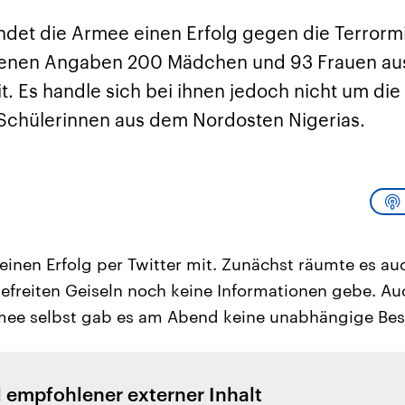
sen und
Hintergründe
Hintergründe
Der Überfall der
Der Iran – seit der
rgründe
ündet die Armee einen Erfolg gegen die Terrorm
haftlich und
palästinensischen
Islamischen Revolu
risch gehören die
Terrororganisation
1979 auch Islamisc
genen Angaben 200 Mädchen und 93 Frauen aus
igten Staaten zu
Hamas im Oktober 2023
Republik Iran – ist e
ächtigsten
auf Israel hat in der
von einem
it. Es handle sich bei ihnen jedoch nicht um di
n der Erde, mit
Region wieder die
Religionsführer auto
 Einfluss auf das
Gewalt entfacht. Israel
regierter Staat im 
 Schülerinnen aus dem Nordosten Nigerias.
le Weltgeschehen.
möchte die Hamas
Osten. Eine Feindsc
zerstören. Diese wird wie
zu Israel und zu de
die Hisbollah im Libanon
ist fest in der
vom Iran unterstützt.
Staatsideologie
verankert.
 seinen Erfolg per Twitter mit. Zunächst räumte es au
befreiten Geiseln noch keine Informationen gebe. Au
rmee selbst gab es am Abend keine unabhängige Bes
l empfohlener externer Inhalt