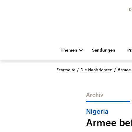
D
Themen
Sendungen
P
Die Nachrichten
Politik
/
/
Startseite
Die Nachrichten
Armee 
Hörspiel und Feature
Musik
Archiv
Nigeria
Armee bef
Landtagswahl Sachsen-
USA
Anhalt 2026
Aktuel