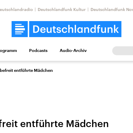
eutschlandradio
Deutschlandfunk Kultur
Deutschlandfunk No
rogramm
Podcasts
Audio-Archiv
Wirtschaft
Wissen
Kultur
Europa
Gesellschaf
befreit entführte Mädchen
reit entführte Mädchen
Nahostkonflikt
Iran
le Beiträge,
Aktuelle Lage und
Aktuelle Lage und