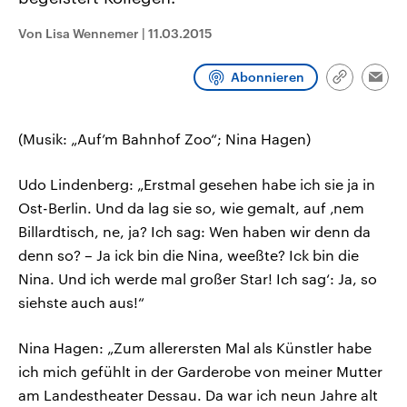
CDU, SPD und FDP regiert.-
aktuelle Weltgeschehen.
Umfragen, Prognosen,
Von Lisa Wennemer
|
11.03.2015
Wahlprogramme, aktuelle Berichte
Sendungen
Programm
Podcasts
und Hintergründe zu den Parteien
und Kandidaten der anstehenden
Abonnieren
Wahl.
Link
Emai
kopieren/te
Audio-Archiv
(Musik: „Auf’m Bahnhof Zoo“; Nina Hagen)
Udo Lindenberg: „Erstmal gesehen habe ich sie ja in
Ost-Berlin. Und da lag sie so, wie gemalt, auf ‚nem
Billardtisch, ne, ja? Ich sag: Wen haben wir denn da
denn so? – Ja ick bin die Nina, weeßte? Ick bin die
Nina. Und ich werde mal großer Star! Ich sag‘: Ja, so
siehste auch aus!“
Nina Hagen: „Zum allerersten Mal als Künstler habe
ich mich gefühlt in der Garderobe von meiner Mutter
am Landestheater Dessau. Da war ich neun Jahre alt