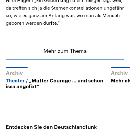
Nina Hagen: „Ein Geburtstag ist ein heiliger Tag, weil,
da treffen sich ja die Sternenkonstellationen ungefähr
so, wie es ganz am Anfang war, wo man als Mensch
geboren werden durfte.“
Mehr zum Thema
Archiv
Archiv
Theater
„Mutter Courage ... und schon
Mehr al
issa angefixt“
Entdecken Sie den Deutschlandfunk