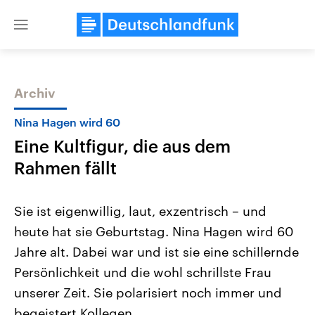
Close
menu
Archiv
Themen
Nina Hagen wird 60
Eine Kultfigur, die aus dem
Rahmen fällt
Sie ist eigenwillig, laut, exzentrisch – und
heute hat sie Geburtstag. Nina Hagen wird 60
Landtagswahl Sachsen-Anhalt
USA
Jahre alt. Dabei war und ist sie eine schillernde
2026
Aktuelle Beiträge, Analys
Alle Informationen
Hintergründe
Persönlichkeit und die wohl schrillste Frau
Sachsen-Anhalt wählt am 6.
Wirtschaftlich und militäri
September 2026 einen neuen
gehören die Vereinigten S
unserer Zeit. Sie polarisiert noch immer und
Landtag. Seit 2021 wird das
den mächtigsten Ländern 
begeistert Kollegen.
Bundesland von einer Koalition aus
mit großem Einfluss auf d