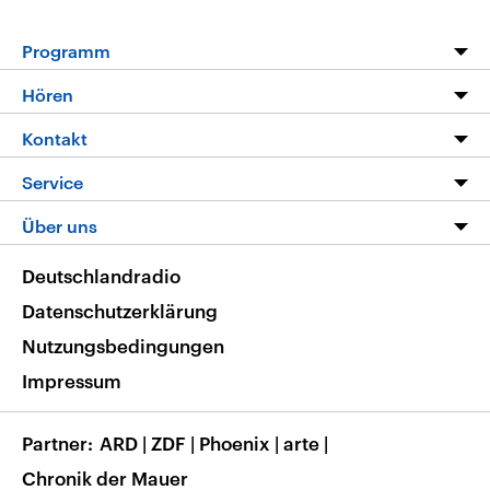
Programm
Programm
Hören
Alle Sendungen
Livestream
Kontakt
Die Nachrichten
Audios
Hörerservice
Service
Nachrichtenleicht
Podcasts
Social Media
FAQ
Über uns
Neue Beiträge auf dlf.de
Deutschlandfunk App
Newsletter
Deutschlandradio
Themen-Schwerpunkte
Nachrichten App
Deutschlandradio
Veranstaltungen
Presse
Frequenzen
Datenschutzerklärung
Musikliste
Ausbildung und Karriere
Nutzungsbedingungen
RSS
Transparenz
Impressum
Korrekturen
Barrierefreiheit
Partner
ARD
|
ZDF
|
Phoenix
|
arte
|
Chronik der Mauer