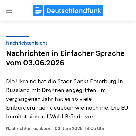
Close
menu
Nachrichtenleicht
Themen
Nachrichten in Einfacher Sprache
vom 03.06.2026
Die Ukraine hat die Stadt Sankt Peterburg in
Russland mit Drohnen angegriffen. Im
vergangenen Jahr hat es so viele
Landtagswahl Sachsen-Anhalt
USA
Einbürgerungen gegeben wie noch nie. Die EU
2026
Aktuelle Beiträge, Analys
bereitet sich auf Wald-Brände vor.
Alle Informationen
Hintergründe
Sachsen-Anhalt wählt am 6.
Wirtschaftlich und militäri
September 2026 einen neuen
gehören die Vereinigten S
Nachrichtenredaktion
|
03. Juni 2026, 19:05 Uhr
Landtag. Seit 2021 wird das
den mächtigsten Ländern 
Bundesland von einer Koalition aus
mit großem Einfluss auf d