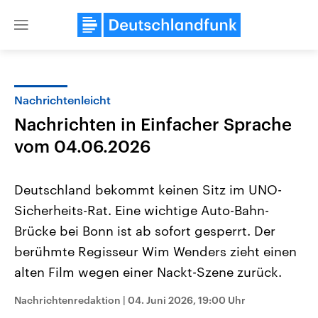
Close
menu
Nachrichtenleicht
Themen
Nachrichten in Einfacher Sprache
vom 04.06.2026
Deutschland bekommt keinen Sitz im UNO-
Sicherheits-Rat. Eine wichtige Auto-Bahn-
Brücke bei Bonn ist ab sofort gesperrt. Der
Landtagswahl Sachsen-Anhalt
USA
berühmte Regisseur Wim Wenders zieht einen
2026
Aktuelle Beiträge, Analys
alten Film wegen einer Nackt-Szene zurück.
Alle Informationen
Hintergründe
Sachsen-Anhalt wählt am 6.
Wirtschaftlich und militäri
September 2026 einen neuen
gehören die Vereinigten S
Nachrichtenredaktion
|
04. Juni 2026, 19:00 Uhr
Landtag. Seit 2021 wird das
den mächtigsten Ländern 
Bundesland von einer Koalition aus
mit großem Einfluss auf d