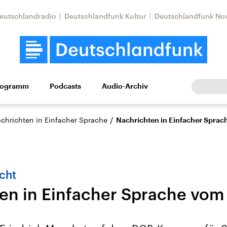
eutschlandradio
Deutschlandfunk Kultur
Deutschlandfunk No
rogramm
Podcasts
Audio-Archiv
Wirtschaft
Wissen
Kultur
Europa
Gesellschaf
/
achrichten in Einfacher Sprache
Nachrichten in Einfacher Sprac
cht
en in Einfacher Sprache vom
Nahostkonflikt
Iran
le Beiträge,
Aktuelle Lage und
Aktuelle Lage und