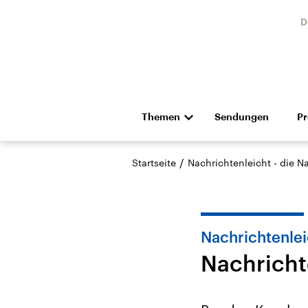
D
Themen
Sendungen
P
Die Nachrichten
Politik
/
Startseite
Nachrichtenleicht - die N
Hörspiel und Feature
Musik
Nachrichtenlei
Nachricht
Landtagswahl Sachsen-
USA
Anhalt 2026
Aktuel