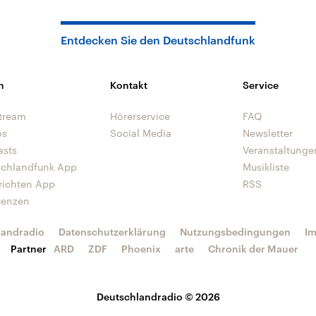
Entdecken Sie den Deutschlandfunk
n
Kontakt
Service
tream
Hörerservice
FAQ
os
Social Media
Newsletter
asts
Veranstaltunge
schlandfunk App
Musikliste
richten App
RSS
uenzen
landradio
Datenschutzerklärung
Nutzungsbedingungen
I
Partner
ARD
ZDF
Phoenix
arte
Chronik der Mauer
Deutschlandradio © 2026