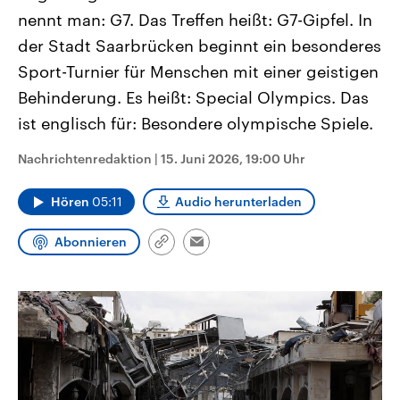
CDU, SPD und FDP regiert.-
aktuelle Weltgeschehen.
nennt man: G7. Das Treffen heißt: G7-Gipfel. In
Umfragen, Prognosen,
Wahlprogramme, aktuelle Berichte
der Stadt Saarbrücken beginnt ein besonderes
Sendungen
Programm
Podcasts
und Hintergründe zu den Parteien
und Kandidaten der anstehenden
Sport-Turnier für Menschen mit einer geistigen
Wahl.
Behinderung. Es heißt: Special Olympics. Das
Audio-Archiv
ist englisch für: Besondere olympische Spiele.
Nachrichtenredaktion
|
15. Juni 2026, 19:00 Uhr
Hören
05:11
Audio herunterladen
Abonnieren
Link
Email
kopieren/teilen