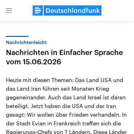
Close
menu
Nachrichtenleicht
Themen
Nachrichten in Einfacher Sprache
vom 15.06.2026
Heute mit diesen Themen: Das Land USA und
das Land Iran führen seit Monaten Krieg
gegeneinander. Auch das Land Israel ist daran
Landtagswahl Sachsen-Anhalt
USA
beteiligt. Jetzt haben die USA und der Iran
2026
Aktuelle Beiträge, Analys
gesagt: Wir wollen über Frieden verhandeln. In
Alle Informationen
Hintergründe
Sachsen-Anhalt wählt am 6.
Wirtschaftlich und militäri
der Stadt Evian in Frankreich treffen sich die
September 2026 einen neuen
gehören die Vereinigten S
Landtag. Seit 2021 wird das
den mächtigsten Ländern 
Regierungs-Chefs von 7 Ländern. Diese Länder
Bundesland von einer Koalition aus
mit großem Einfluss auf d