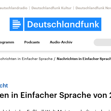
eutschlandradio
Deutschlandfunk Kultur
Deutschlandfunk No
rogramm
Podcasts
Audio-Archiv
Wirtschaft
Wissen
Kultur
Europa
Gesellschaf
/
achrichten in Einfacher Sprache
Nachrichten in Einfacher Sprac
cht
en in Einfacher Sprache von
Nahostkonflikt
Iran
le Beiträge,
Aktuelle Lage und
Aktuelle Lage und