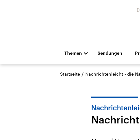
D
Themen
Sendungen
P
Die Nachrichten
Politik
/
Startseite
Nachrichtenleicht - die N
Hörspiel und Feature
Musik
Nachrichtenlei
Nachricht
Landtagswahl Sachsen-
USA
Anhalt 2026
Aktuel