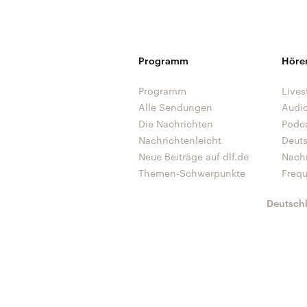
Programm
Höre
Programm
Lives
Alle Sendungen
Audi
Die Nachrichten
Podc
Nachrichtenleicht
Deut
Neue Beiträge auf dlf.de
Nach
Themen-Schwerpunkte
Freq
Deutsch