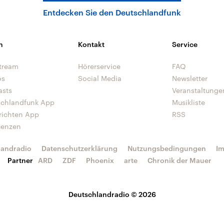
Entdecken Sie den Deutschlandfunk
n
Kontakt
Service
tream
Hörerservice
FAQ
os
Social Media
Newsletter
asts
Veranstaltunge
schlandfunk App
Musikliste
richten App
RSS
uenzen
landradio
Datenschutzerklärung
Nutzungsbedingungen
I
Partner
ARD
ZDF
Phoenix
arte
Chronik der Mauer
Deutschlandradio © 2026