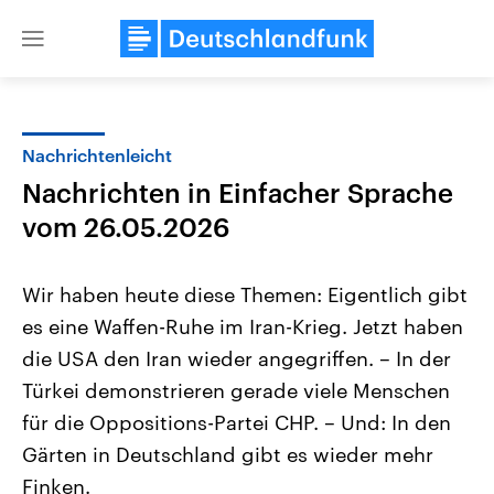
Close
menu
Nachrichtenleicht
Themen
Nachrichten in Einfacher Sprache
vom 26.05.2026
Wir haben heute diese Themen: Eigentlich gibt
es eine Waffen-Ruhe im Iran-Krieg. Jetzt haben
die USA den Iran wieder angegriffen. – In der
Landtagswahl Sachsen-Anhalt
USA
Türkei demonstrieren gerade viele Menschen
2026
Aktuelle Beiträge, Analys
für die Oppositions-Partei CHP. – Und: In den
Alle Informationen
Hintergründe
Sachsen-Anhalt wählt am 6.
Wirtschaftlich und militäri
Gärten in Deutschland gibt es wieder mehr
September 2026 einen neuen
gehören die Vereinigten S
Landtag. Seit 2021 wird das
den mächtigsten Ländern 
Finken.
Bundesland von einer Koalition aus
mit großem Einfluss auf d