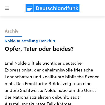
Close
menu
Archiv
Themen
Nolde-Ausstellung Frankfurt
Opfer, Täter oder beides?
Emil Nolde gilt als wichtiger deutscher
Expressionist, der geheimnisvolle friesische
Landschaften und knallbunte biblische Szenen
Landtagswahl Sachsen-Anhalt
USA
malt. Das Frankfurter Städel zeigt nun eine
2026
Aktuelle Beiträge, Analys
Alle Informationen
andere Sichtweise: Nolde habe um die Gunst
Hintergründe
Sachsen-Anhalt wählt am 6.
Wirtschaftlich und militäri
der Nationalsozialisten gebuhlt, sagt
September 2026 einen neuen
gehören die Vereinigten S
Landtag. Seit 2021 wird das
den mächtigsten Ländern 
Ausstellungskurator Felix Krämer.
Bundesland von einer Koalition aus
mit großem Einfluss auf d