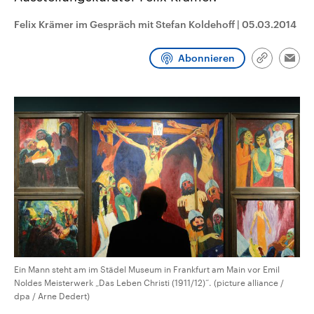
CDU, SPD und FDP regiert.-
aktuelle Weltgeschehen.
Umfragen, Prognosen,
Felix Krämer im Gespräch mit Stefan Koldehoff
|
05.03.2014
Wahlprogramme, aktuelle Berichte
Sendungen
Programm
Podcasts
und Hintergründe zu den Parteien
und Kandidaten der anstehenden
Abonnieren
Link
Wahl.
Emai
kopieren/te
Audio-Archiv
Ein Mann steht am im Städel Museum in Frankfurt am Main vor Emil
Noldes Meisterwerk „Das Leben Christi (1911/12)“. (picture alliance /
dpa / Arne Dedert)