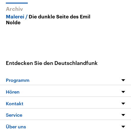
Archiv
Malerei
Die dunkle Seite des Emil
Nolde
Entdecken Sie den Deutschlandfunk
Programm
Programm
Hören
Alle Sendungen
Livestream
Kontakt
Die Nachrichten
Audios
Hörerservice
Service
Nachrichtenleicht
Podcasts
Social Media
FAQ
Über uns
Neue Beiträge auf dlf.de
Deutschlandfunk App