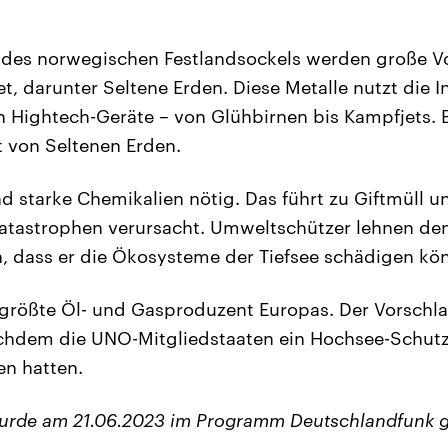
des norwegischen Festlandsockels werden große 
, darunter Seltene Erden. Diese Metalle nutzt die In
h Hightech-Geräte – von Glühbirnen bis Kampfjets. B
 von Seltenen Erden.
d starke Chemikalien nötig. Das führt zu Giftmüll u
tastrophen verursacht. Umweltschützer lehnen de
n, dass er die Ökosysteme der Tiefsee schädigen kö
größte Öl- und Gasproduzent Europas. Der Vorschla
achdem die UNO-Mitgliedstaaten ein Hochsee-Sch
en hatten.
wurde am 21.06.2023 im Programm Deutschlandfunk g