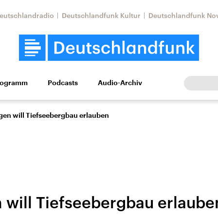
eutschlandradio
Deutschlandfunk Kultur
Deutschlandfunk No
rogramm
Podcasts
Audio-Archiv
Wirtschaft
Wissen
Kultur
Europa
Gesellschaf
en will Tiefseebergbau erlauben
will Tiefseebergbau erlaube
Nahostkonflikt
Iran
le Beiträge,
Aktuelle Lage und
Aktuelle Lage und