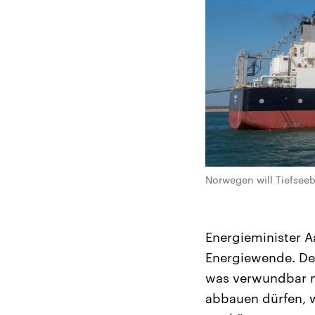
Norwegen will Tiefseeba
Energieminister Aa
Energiewende. Der
was verwundbar ma
abbauen dürfen, w