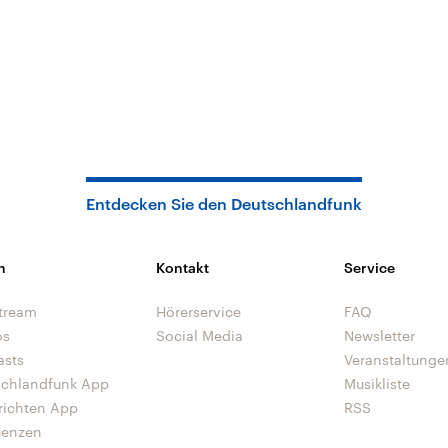
Entdecken Sie den Deutschlandfunk
n
Kontakt
Service
tream
Hörerservice
FAQ
os
Social Media
Newsletter
asts
Veranstaltunge
schlandfunk App
Musikliste
richten App
RSS
uenzen