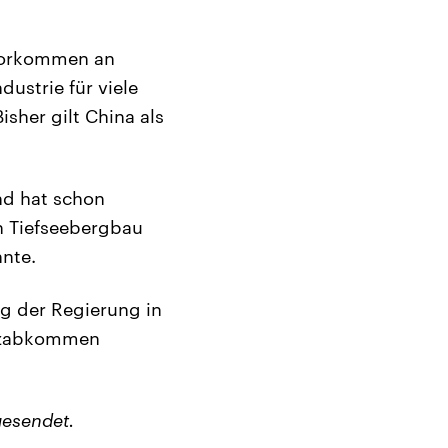
Vorkommen an
dustrie für viele
isher gilt China als
nd hat schon
n Tiefseebergbau
nnte.
g der Regierung in
utzabkommen
esendet.