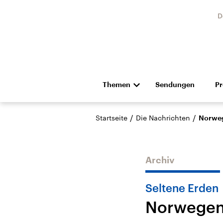
D
Themen
Sendungen
P
Die Nachrichten
Politik
/
/
Startseite
Die Nachrichten
Norweg
Hörspiel und Feature
Musik
Archiv
Seltene Erden
Norwegen 
Landtagswahl Sachsen-
USA
Anhalt 2026
Aktuel