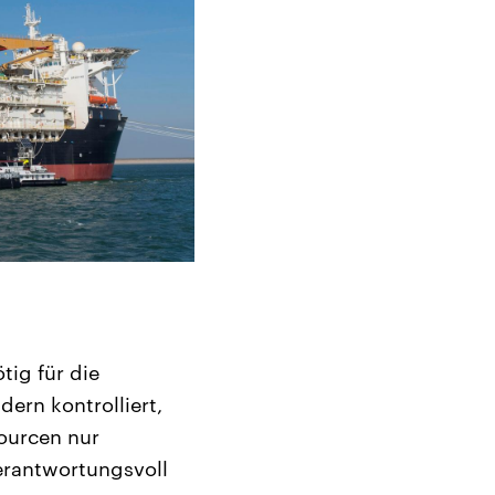
tig für die
ern kontrolliert,
ourcen nur
erantwortungsvoll