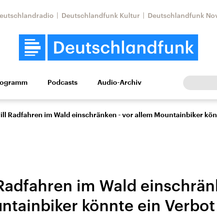
eutschlandradio
Deutschlandfunk Kultur
Deutschlandfunk No
rogramm
Podcasts
Audio-Archiv
Wirtschaft
Wissen
Kultur
Europa
Gesellschaf
ll Radfahren im Wald einschränken - vor allem Mountainbiker könn
Radfahren im Wald einschrän
ntainbiker könnte ein Verbot 
Nahostkonflikt
Iran
le Beiträge,
Aktuelle Lage und
Aktuelle Lage und