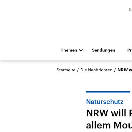
D
Themen
Sendungen
P
Die Nachrichten
Politik
/
/
Startseite
Die Nachrichten
NRW wi
Hörspiel und Feature
Musik
Naturschutz
NRW will 
allem Mou
Landtagswahl Sachsen-
USA
Anhalt 2026
Aktuel