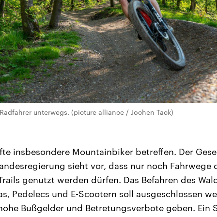
Radfahrer unterwegs. (picture alliance / Jochen Tack)
te insbesondere Mountainbiker betreffen. Der Gese
ndesregierung sieht vor, dass nur noch Fahrwege o
rails genutzt werden dürfen. Das Befahren des Wal
s, Pedelecs und E-Scootern soll ausgeschlossen we
 hohe Bußgelder und Betretungsverbote geben. Ein 