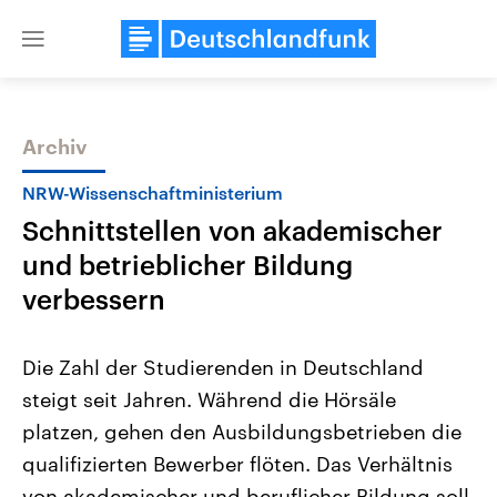
Close
menu
Archiv
Themen
NRW-Wissenschaftministerium
Schnittstellen von akademischer
und betrieblicher Bildung
verbessern
Die Zahl der Studierenden in Deutschland
Landtagswahl Sachsen-Anhalt
USA
steigt seit Jahren. Während die Hörsäle
2026
Aktuelle Beiträge, Analys
Alle Informationen
Hintergründe
platzen, gehen den Ausbildungsbetrieben die
Sachsen-Anhalt wählt am 6.
Wirtschaftlich und militäri
September 2026 einen neuen
gehören die Vereinigten S
qualifizierten Bewerber flöten. Das Verhältnis
Landtag. Seit 2021 wird das
den mächtigsten Ländern 
Bundesland von einer Koalition aus
von akademischer und beruflicher Bildung soll
mit großem Einfluss auf d