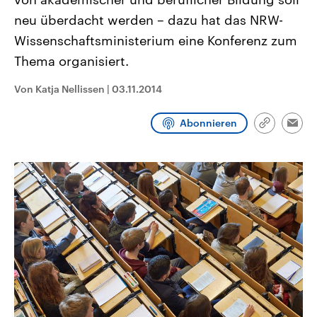
CDU, SPD und FDP regiert.-
aktuelle Weltgeschehen.
neu überdacht werden – dazu hat das NRW-
Umfragen, Prognosen,
Wahlprogramme, aktuelle Berichte
Wissenschaftsministerium eine Konferenz zum
Sendungen
Programm
Podcasts
und Hintergründe zu den Parteien
und Kandidaten der anstehenden
Thema organisiert.
Wahl.
Audio-Archiv
Von Katja Nellissen
|
03.11.2014
Abonnieren
Link
Emai
kopieren/te