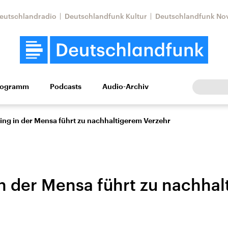
eutschlandradio
Deutschlandfunk Kultur
Deutschlandfunk No
rogramm
Podcasts
Audio-Archiv
Wirtschaft
Wissen
Kultur
Europa
Gesellschaf
ng in der Mensa führt zu nachhaltigerem Verzehr
n der Mensa führt zu nachha
Nahostkonflikt
Iran
le Beiträge,
Aktuelle Lage und
Aktuelle Lage und