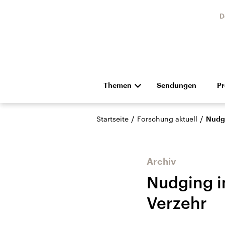
D
Themen
Sendungen
P
Die Nachrichten
Politik
/
/
Startseite
Forschung aktuell
Nudgi
Hörspiel und Feature
Musik
Archiv
Nudging i
Verzehr
Landtagswahl Sachsen-
USA
Anhalt 2026
Aktuel