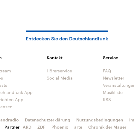
Entdecken Sie den Deutschlandfunk
n
Kontakt
Service
tream
Hörerservice
FAQ
os
Social Media
Newsletter
asts
Veranstaltunge
schlandfunk App
Musikliste
richten App
RSS
uenzen
landradio
Datenschutzerklärung
Nutzungsbedingungen
I
Partner
ARD
ZDF
Phoenix
arte
Chronik der Mauer