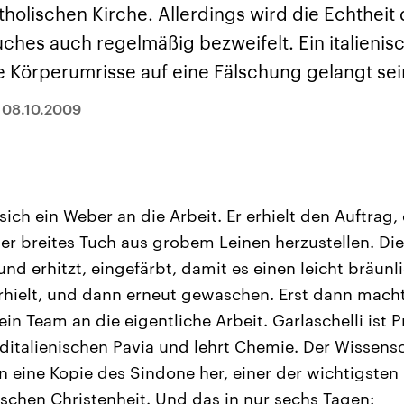
sen und
Hintergründe
Hintergründe
tholischen Kirche. Allerdings wird die Echtheit 
Der Überfall der
Der Iran – seit der
rgründe
haftlich und
palästinensischen
Islamischen Revolu
ches auch regelmäßig bezweifelt. Ein italienis
risch gehören die
Terrororganisation
1979 auch Islamisc
igten Staaten zu
Hamas im Oktober 2023
Republik Iran – ist e
ie Körperumrisse auf eine Fälschung gelangt se
ächtigsten
auf Israel hat in der
von einem
n der Erde, mit
Region wieder die
Religionsführer auto
 Einfluss auf das
Gewalt entfacht. Israel
regierter Staat im 
|
08.10.2009
le Weltgeschehen.
möchte die Hamas
Osten. Eine Feindsc
zerstören. Diese wird wie
zu Israel und zu de
die Hisbollah im Libanon
ist fest in der
vom Iran unterstützt.
Staatsideologie
verankert.
ch ein Weber an die Arbeit. Er erhielt den Auftrag,
ter breites Tuch aus grobem Leinen herzustellen. D
d erhitzt, eingefärbt, damit es einen leicht bräunl
rhielt, und dann erneut gewaschen. Erst dann macht
ein Team an die eigentliche Arbeit. Garlaschelli ist 
rditalienischen Pavia und lehrt Chemie. Der Wissensc
en eine Kopie des Sindone her, einer der wichtigsten
ischen Christenheit. Und das in nur sechs Tagen: