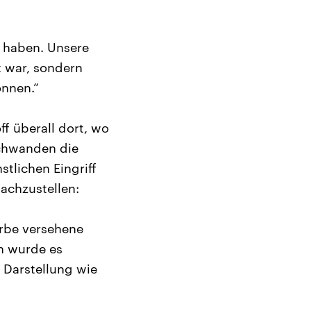
bt haben. Unsere
t war, sondern
onnen.“
ff überall dort, wo
schwanden die
tlichen Eingriff
nachzustellen:
arbe versehene
nn wurde es
 Darstellung wie