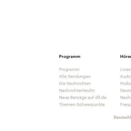
Programm
Höre
Programm
Lives
Alle Sendungen
Audi
Die Nachrichten
Podc
Nachrichtenleicht
Deut
Neue Beiträge auf dlf.de
Nach
Themen-Schwerpunkte
Freq
Deutsch