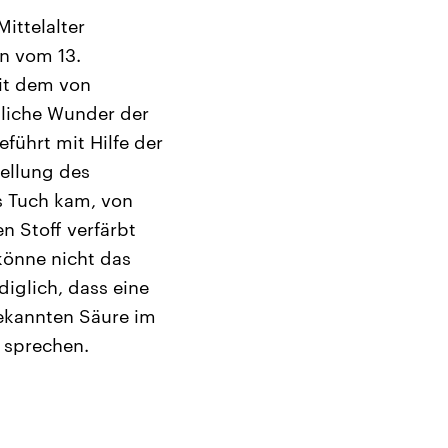
ittelalter
n vom 13.
Mit dem von
tliche Wunder der
führt mit Hilfe der
tellung des
s Tuch kam, von
n Stoff verfärbt
 könne nicht das
iglich, dass eine
bekannten Säure im
 sprechen.