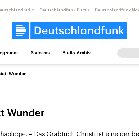
eutschlandradio
Deutschlandfunk Kultur
Deutschlandfunk No
rogramm
Podcasts
Audio-Archiv
Wirtschaft
Wissen
Kultur
Europa
Gesellschaf
statt Wunder
tt Wunder
Nahostkonflikt
Iran
äologie. – Das Grabtuch Christi ist eine der b
le Beiträge,
Aktuelle Lage und
Aktuelle Lage und