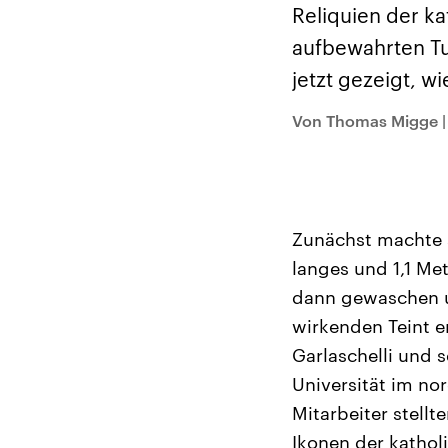
Alle Informationen
Analy
Reliquien der ka
Sachsen-Anhalt wählt
Hinte
am 6. September 2026
Wirtsc
aufbewahrten Tu
einen neuen Landtag.
militä
Seit 2021 wird das
Verein
jetzt gezeigt, w
Bundesland von einer
den m
Koalition aus CDU, SPD
Länder
und FDP regiert.-
großem
Von Thomas Migge
Umfragen, Prognosen,
aktuel
Wahlprogramme,
aktuelle Berichte und
Hintergründe zu den
Parteien und Kandidaten
der anstehenden Wahl.
Zunächst machte si
langes und 1,1 Me
dann gewaschen un
wirkenden Teint e
Garlaschelli und s
Universität im no
Mitarbeiter stellt
Ikonen der kathol