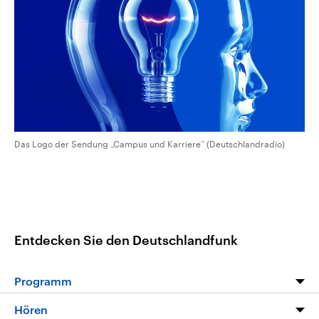
CDU, SPD und FDP regiert.-
aktuelle Weltgeschehen.
Umfragen, Prognosen,
Wahlprogramme, aktuelle Berichte
Sendungen
Programm
Podcasts
und Hintergründe zu den Parteien
und Kandidaten der anstehenden
Wahl.
Audio-Archiv
Das Logo der Sendung „Campus und Karriere“ (Deutschlandradio)
Entdecken Sie den Deutschlandfunk
Programm
Programm
Hören