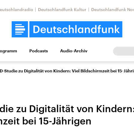
eutschlandradio
Deutschlandfunk Kultur
Deutschlandfunk No
rogramm
Podcasts
Audio-Archiv
Wirtschaft
Wissen
Kultur
Europa
Gesellschaf
-Studie zu Digitalität von Kindern: Viel Bildschirmzeit bei 15-Jähr
e zu Digitalität von Kindern:
zeit bei 15-Jährigen
Nahostkonflikt
Iran
le Beiträge,
Aktuelle Lage und
Aktuelle Lage und