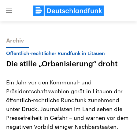
Close
menu
Archiv
Themen
Öffentlich-rechtlicher Rundfunk in Litauen
Die stille „Orbanisierung“ droht
Ein Jahr vor den Kommunal- und
Präsidentschaftswahlen gerät in Litauen der
öffentlich-rechtliche Rundfunk zunehmend
Landtagswahl Sachsen-Anhalt
USA
unter Druck. Journalisten im Land sehen die
2026
Aktuelle Beiträge, Analys
Alle Informationen
Pressefreiheit in Gefahr – und warnen vor dem
Hintergründe
Sachsen-Anhalt wählt am 6.
Wirtschaftlich und militäri
negativen Vorbild einiger Nachbarstaaten.
September 2026 einen neuen
gehören die Vereinigten S
Landtag. Seit 2021 wird das
den mächtigsten Ländern 
Bundesland von einer Koalition aus
mit großem Einfluss auf d