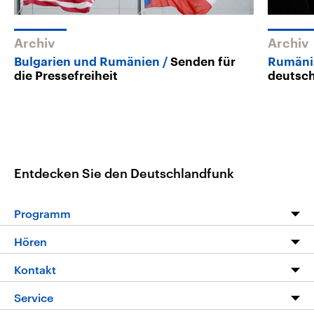
Archiv
Archiv
Bulgarien und Rumänien
Senden für
Rumäni
die Pressefreiheit
deutsc
Entdecken Sie den Deutschlandfunk
Programm
Programm
Hören
Alle Sendungen
Livestream
Kontakt
Die Nachrichten
Audios
Hörerservice
Service
Nachrichtenleicht
Podcasts