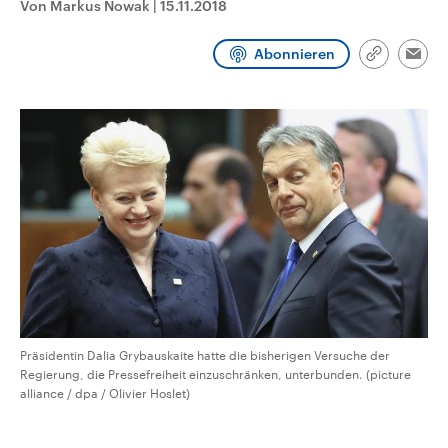
Von Markus Nowak
|
15.11.2018
CDU, SPD und FDP regiert.-
aktuelle Weltgeschehen.
Umfragen, Prognosen,
Wahlprogramme, aktuelle Berichte
Abonnieren
Sendungen
Programm
Podcasts
und Hintergründe zu den Parteien
Link
Emai
und Kandidaten der anstehenden
kopieren/te
Wahl.
Audio-Archiv
Präsidentin Dalia Grybauskaite hatte die bisherigen Versuche der
Regierung, die Pressefreiheit einzuschränken, unterbunden. (picture
alliance / dpa / Olivier Hoslet)