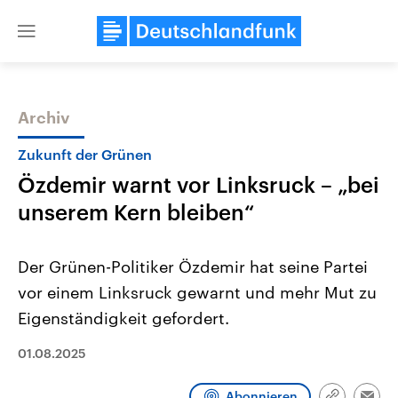
Close
menu
Archiv
Themen
Zukunft der Grünen
Özdemir warnt vor Linksruck – „bei
unserem Kern bleiben“
Der Grünen-Politiker Özdemir hat seine Partei
vor einem Linksruck gewarnt und mehr Mut zu
USA
Nahostkonflikt
Eigenständigkeit gefordert.
Aktuelle Beiträge, Analysen und
Aktuelle Lage und Hinter
Der Überfall der palästine
Hintergründe
Wirtschaftlich und militärisch
Terrororganisation Hamas
01.08.2025
gehören die Vereinigten Staaten zu
Oktober 2023 auf Israel ha
den mächtigsten Ländern der Erde,
Region wieder die Gewalt 
mit großem Einfluss auf das
Israel möchte die Hamas z
Abonnieren