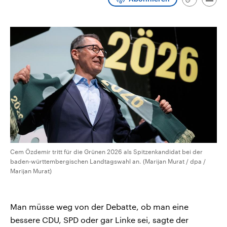
Link
Emai
aktuelle Weltgeschehen.
Diese wird wie die Hisboll
kopieren/te
Libanon vom Iran unterstüt
Sendungen
Programm
Podcasts
Audio-Archiv
Cem Özdemir tritt für die Grünen 2026 als Spitzenkandidat bei der
baden-württembergischen Landtagswahl an. (Marijan Murat / dpa /
Marijan Murat)
Man müsse weg von der Debatte, ob man eine
bessere CDU, SPD oder gar Linke sei, sagte der