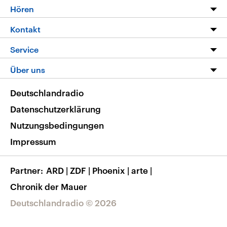
Programm
Hören
Alle Sendungen
Livestream
Kontakt
Die Nachrichten
Audios
Hörerservice
Service
Nachrichtenleicht
Podcasts
Social Media
FAQ
Über uns
Neue Beiträge auf dlf.de
Deutschlandfunk App
Newsletter
Deutschlandradio
Themen-Schwerpunkte
Nachrichten App
Deutschlandradio
Veranstaltungen
Presse
Frequenzen
Datenschutzerklärung
Musikliste
Ausbildung und Karriere
Nutzungsbedingungen
RSS
Transparenz
Impressum
Korrekturen
Barrierefreiheit
Partner
ARD
|
ZDF
|
Phoenix
|
arte
|
Chronik der Mauer
Deutschlandradio © 2026