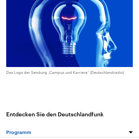
CDU, SPD und FDP regiert.-
aktuelle Weltgeschehen.
Umfragen, Prognosen,
Wahlprogramme, aktuelle Berichte
Sendungen
Programm
Podcasts
und Hintergründe zu den Parteien
und Kandidaten der anstehenden
Wahl.
Audio-Archiv
Das Logo der Sendung „Campus und Karriere“ (Deutschlandradio)
Entdecken Sie den Deutschlandfunk
Programm